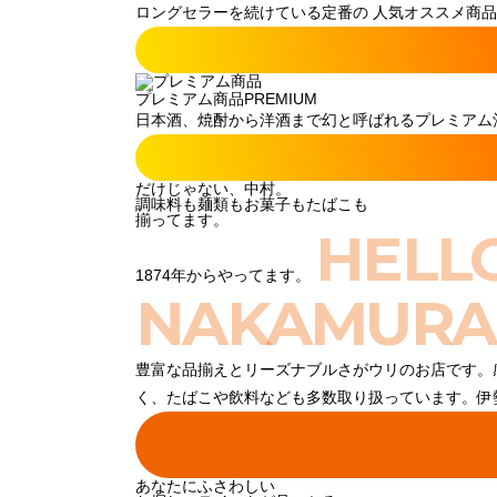
ロングセラーを続けている定番の 人気オススメ商品
プレミアム商品
PREMIUM
日本酒、焼酎から洋酒まで幻と呼ばれるプレミアム酒
だけじゃない、中村。
調味料も麺類もお菓子もたばこも
揃ってます。
HELL
1874年からやってます。
NAKAMURA
豊富な品揃えとリーズナブルさがウリのお店です。
く、たばこや飲料なども多数取り扱っています。伊
あなたにふさわしい