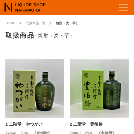
HOME
取扱商品一覧
焼酎（麦・芋）
取扱商品
- 焼酎（麦・芋）
1 二階堂 やつがい
2 二階堂 豊後路
720ml 30％ 《麦焼酎》
720ml 25％ 《麦焼酎》