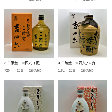
3 二階堂 吉四六（瓶）
4 二階堂 吉四六(つぼ)
720ml 25％ 《麦焼酎》
1.8L 25％ 《麦焼酎》