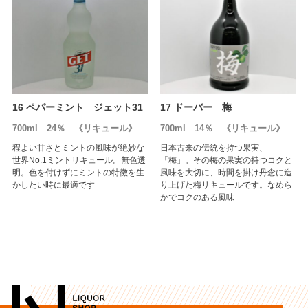
16 ペパーミント ジェット31
17 ドーバー 梅
700ml 24％ 《リキュール》
700ml 14％ 《リキュール》
程よい甘さとミントの風味が絶妙な
日本古来の伝統を持つ果実、
世界No.1ミントリキュール。無色透
「梅」。その梅の果実の持つコクと
明。色を付けずにミントの特徴を生
風味を大切に、時間を掛け丹念に造
かしたい時に最適です
り上げた梅リキュールです。なめら
かでコクのある風味