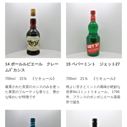
14 ポールルビエール クレー
15 ペパーミント ジェット27
ムﾄﾞカシス
700ml 15％ 《リキュール》
700ml 21％ 《リキュール》
厳選された良質のカシスのみを使っ
程よい甘さとミントの風味が絶妙な
た果実のフルーティな香りと、豊か
世界No.1ミントリキュール。 1796
な味わいが特徴です
年、フランスのボンボニエール蒸留
所で誕生