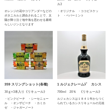
ル》
オレンジの花やコリアンダーなどの
・オリジナル ・ココビスケッ
ボタニカルと調合されることで、太
ト ・ペパーミント
陽が降り注ぐ地中海を思わせる素晴
らしいジンとなります
359 スリングショット(各種)
1 ルジェクレームﾄﾞ カシス
30ｇ×3本入り《リキュール》
700ml 20％ 《リキュール》
・ピンクピーチ ・シーセニョー
ルジェカシスは１８４１年からつく
ル ・オンザビーチ ・カミカ
られているカシスリキュールの元祖
ゼ ・ジャガーノート