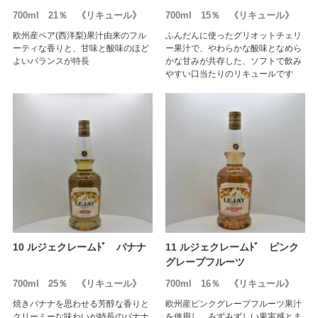
700ml 21％ 《リキュール》
700ml 15％ 《リキュール》
欧州産ペア(西洋梨)果汁由来のフル
ふんだんに使ったグリオットチェリ
ーティな香りと、甘味と酸味のほど
ー果汁で、やわらかな酸味となめら
よいバランスが特長
かな甘みが共存した、ソフトで飲み
やすい口当たりのリキュールです
10 ルジェクレームﾄﾞ バナナ
11 ルジェクレームﾄﾞ ピンク
グレープフルーツ
700ml 25％ 《リキュール》
700ml 16％ 《リキュール》
焼きバナナを思わせる芳醇な香りと
欧州産ピンクグレープフルーツ果汁
クリーミーな味わいが特長のバナナ
を使用し、みずみずしい果実感とま