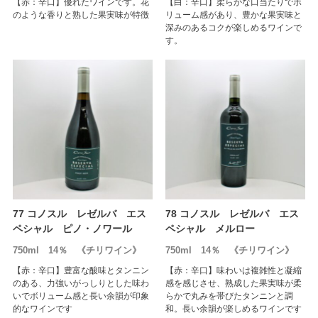
【赤：辛口】優れたワインです。花
【白：辛口】柔らかな口当たりでボ
のような香りと熟した果実味が特徴
リューム感があり、豊かな果実味と
深みのあるコクが楽しめるワインで
す。
77 コノスル レゼルバ エス
78 コノスル レゼルバ エス
ペシャル ピノ・ノワール
ペシャル メルロー
750ml 14％ 《チリワイン》
750ml 14％ 《チリワイン》
【赤：辛口】豊富な酸味とタンニン
【赤：辛口】味わいは複雑性と凝縮
のある、力強いがっしりとした味わ
感を感じさせ、熟成した果実味が柔
いでボリューム感と長い余韻が印象
らかで丸みを帯びたタンニンと調
的なワインです
和。長い余韻が楽しめるワインです