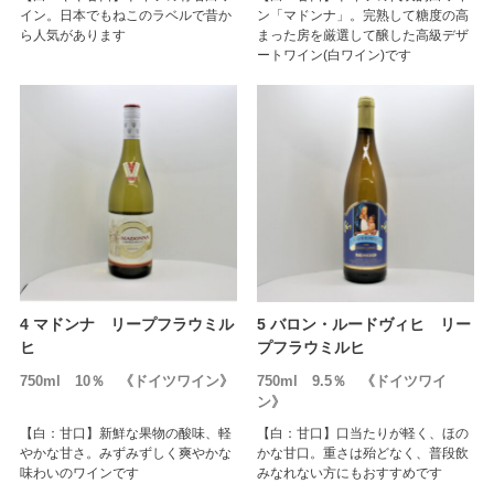
イン。日本でもねこのラベルで昔か
ン「マドンナ」。完熟して糖度の高
ら人気があります
まった房を厳選して醸した高級デザ
ートワイン(白ワイン)です
4 マドンナ リープフラウミル
5 バロン・ルードヴィヒ リー
ヒ
プフラウミルヒ
750ml 10％ 《ドイツワイン》
750ml 9.5％ 《ドイツワイ
ン》
【白：甘口】新鮮な果物の酸味、軽
【白：甘口】口当たりが軽く、ほの
やかな甘さ。みずみずしく爽やかな
かな甘口。重さは殆どなく、普段飲
味わいのワインです
みなれない方にもおすすめです