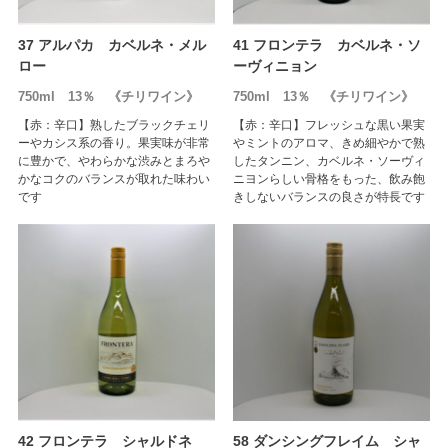
37 アルパカ カベルネ・メル
41 フロンテラ カベルネ・ソ
ロー
ーヴィニョン
750ml 13％ 《チリワイン》
750ml 13％ 《チリワイン》
【赤：辛口】熟したブラックチェリ
【赤：辛口】フレッシュな黒い果実
ーやカシス系の香り。果実味が非常
やミントのアロマ、きめ細やかで熟
に豊かで、やわらかな渋みとまろや
したタンニン、カベルネ・ソーヴィ
かなコクのバランスが取れた味わい
ニヨンらしい骨格をもった、飲み飽
です
きしないバランスの良さが特長です
42 フロンテラ シャルドネ
58 ダンシングフレイム シャ