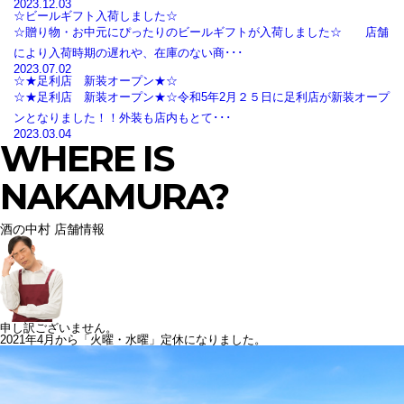
2023.12.03
☆ビールギフト入荷しました☆
☆贈り物・お中元にぴったりのビールギフトが入荷しました☆ 店舗
により入荷時期の遅れや、在庫のない商･･･
2023.07.02
☆★足利店 新装オープン★☆
☆★足利店 新装オープン★☆令和5年2月２５日に足利店が新装オープ
ンとなりました！！外装も店内もとて･･･
2023.03.04
WHERE IS
NAKAMURA?
酒の中村 店舗情報
申し訳ございません。
2021年4月から「火曜・水曜」定休になりました。