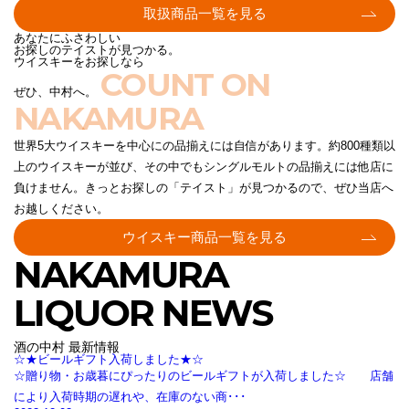
取扱商品一覧を見る
あなたにふさわしい
お探しのテイストが見つかる。
ウイスキーをお探しなら
COUNT ON
ぜひ、中村へ。
NAKAMURA
世界5大ウイスキーを中心にの品揃えには自信があります。約800種類以
上のウイスキーが並び、その中でもシングルモルトの品揃えには他店に
負けません。きっとお探しの「テイスト」が見つかるので、ぜひ当店へ
お越しください。
ウイスキー商品一覧を見る
NAKAMURA
LIQUOR NEWS
酒の中村 最新情報
☆★ビールギフト入荷しました★☆
☆贈り物・お歳暮にぴったりのビールギフトが入荷しました☆ 店舗
により入荷時期の遅れや、在庫のない商･･･