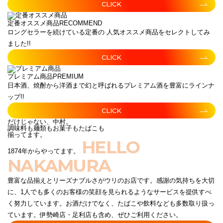
CLICK
定番オススメ商品
RECOMMEND
ロングセラーを続けている定番の 人気オススメ商品をセレクトしてみ
ました!!
CLICK
プレミアム商品
PREMIUM
日本酒、焼酎から洋酒まで幻と呼ばれるプレミアム酒を豊富にラインナ
ップ!!
CLICK
だけじゃない、中村。
調味料も麺類もお菓子もたばこも
揃ってます。
HELLO
1874年からやってます。
NAKAMURA
豊富な品揃えとリーズナブルさがウリのお店です。感謝の気持ちを大切
に、1人でも多くのお客様の笑顔を見られるようなサービスを提供すべ
く努力しています。お酒だけでなく、たばこや飲料なども多数取り扱っ
ています。伊勢崎店・足利店も含め、ぜひご利用ください。