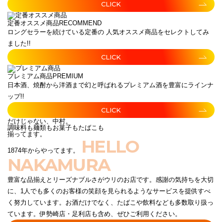
CLICK
定番オススメ商品
RECOMMEND
ロングセラーを続けている定番の 人気オススメ商品をセレクトしてみ
ました!!
CLICK
プレミアム商品
PREMIUM
日本酒、焼酎から洋酒まで幻と呼ばれるプレミアム酒を豊富にラインナ
ップ!!
CLICK
だけじゃない、中村。
調味料も麺類もお菓子もたばこも
揃ってます。
HELLO
1874年からやってます。
NAKAMURA
豊富な品揃えとリーズナブルさがウリのお店です。感謝の気持ちを大切
に、1人でも多くのお客様の笑顔を見られるようなサービスを提供すべ
く努力しています。お酒だけでなく、たばこや飲料なども多数取り扱っ
ています。伊勢崎店・足利店も含め、ぜひご利用ください。