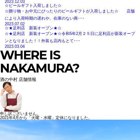
2023.12.03
☆ビールギフト入荷しました☆
☆贈り物・お中元にぴったりのビールギフトが入荷しました☆ 店舗
により入荷時期の遅れや、在庫のない商･･･
2023.07.02
☆★足利店 新装オープン★☆
☆★足利店 新装オープン★☆令和5年2月２５日に足利店が新装オープ
ンとなりました！！外装も店内もとて･･･
2023.03.04
WHERE IS
NAKAMURA?
酒の中村 店舗情報
申し訳ございません。
2021年4月から「火曜・水曜」定休になりました。