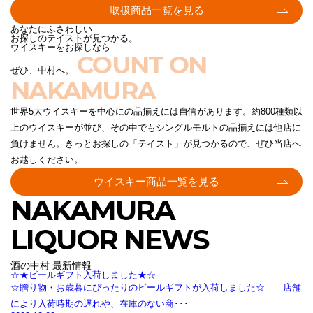
取扱商品一覧を見る
あなたにふさわしい
お探しのテイストが見つかる。
ウイスキーをお探しなら
COUNT ON
ぜひ、中村へ。
NAKAMURA
世界5大ウイスキーを中心にの品揃えには自信があります。約800種類以
上のウイスキーが並び、その中でもシングルモルトの品揃えには他店に
負けません。きっとお探しの「テイスト」が見つかるので、ぜひ当店へ
お越しください。
ウイスキー商品一覧を見る
NAKAMURA
LIQUOR NEWS
酒の中村 最新情報
☆★ビールギフト入荷しました★☆
☆贈り物・お歳暮にぴったりのビールギフトが入荷しました☆ 店舗
により入荷時期の遅れや、在庫のない商･･･