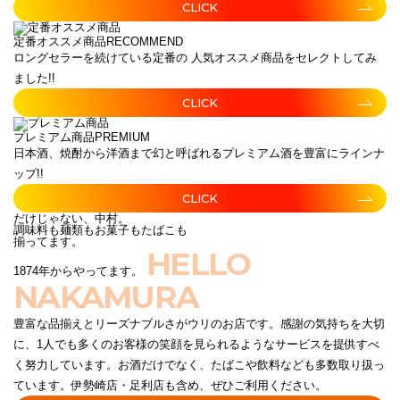
CLICK
定番オススメ商品
RECOMMEND
ロングセラーを続けている定番の 人気オススメ商品をセレクトしてみ
ました!!
CLICK
プレミアム商品
PREMIUM
日本酒、焼酎から洋酒まで幻と呼ばれるプレミアム酒を豊富にラインナ
ップ!!
CLICK
だけじゃない、中村。
調味料も麺類もお菓子もたばこも
揃ってます。
HELLO
1874年からやってます。
NAKAMURA
豊富な品揃えとリーズナブルさがウリのお店です。感謝の気持ちを大切
に、1人でも多くのお客様の笑顔を見られるようなサービスを提供すべ
く努力しています。お酒だけでなく、たばこや飲料なども多数取り扱っ
ています。伊勢崎店・足利店も含め、ぜひご利用ください。