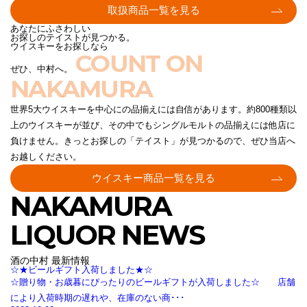
取扱商品一覧を見る
あなたにふさわしい
お探しのテイストが見つかる。
ウイスキーをお探しなら
COUNT ON
ぜひ、中村へ。
NAKAMURA
世界5大ウイスキーを中心にの品揃えには自信があります。約800種類以
上のウイスキーが並び、その中でもシングルモルトの品揃えには他店に
負けません。きっとお探しの「テイスト」が見つかるので、ぜひ当店へ
お越しください。
ウイスキー商品一覧を見る
NAKAMURA
LIQUOR NEWS
酒の中村 最新情報
☆★ビールギフト入荷しました★☆
☆贈り物・お歳暮にぴったりのビールギフトが入荷しました☆ 店舗
により入荷時期の遅れや、在庫のない商･･･