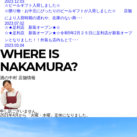
2023.12.03
☆ビールギフト入荷しました☆
☆贈り物・お中元にぴったりのビールギフトが入荷しました☆ 店舗
により入荷時期の遅れや、在庫のない商･･･
2023.07.02
☆★足利店 新装オープン★☆
☆★足利店 新装オープン★☆令和5年2月２５日に足利店が新装オープ
ンとなりました！！外装も店内もとて･･･
2023.03.04
WHERE IS
NAKAMURA?
酒の中村 店舗情報
申し訳ございません。
2021年4月から「火曜・水曜」定休になりました。