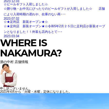
2023.12.03
☆ビールギフト入荷しました☆
☆贈り物・お中元にぴったりのビールギフトが入荷しました☆ 店舗
により入荷時期の遅れや、在庫のない商･･･
2023.07.02
☆★足利店 新装オープン★☆
☆★足利店 新装オープン★☆令和5年2月２５日に足利店が新装オープ
ンとなりました！！外装も店内もとて･･･
2023.03.04
WHERE IS
NAKAMURA?
酒の中村 店舗情報
申し訳ございません。
2021年4月から「火曜・水曜」定休になりました。