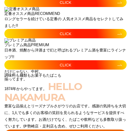
CLICK
定番オススメ商品
RECOMMEND
ロングセラーを続けている定番の 人気オススメ商品をセレクトしてみ
ました!!
CLICK
プレミアム商品
PREMIUM
日本酒、焼酎から洋酒まで幻と呼ばれるプレミアム酒を豊富にラインナ
ップ!!
CLICK
だけじゃない、中村。
調味料も麺類もお菓子もたばこも
揃ってます。
HELLO
1874年からやってます。
NAKAMURA
豊富な品揃えとリーズナブルさがウリのお店です。感謝の気持ちを大切
に、1人でも多くのお客様の笑顔を見られるようなサービスを提供すべ
く努力しています。お酒だけでなく、たばこや飲料なども多数取り扱っ
ています。伊勢崎店・足利店も含め、ぜひご利用ください。