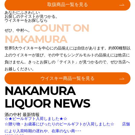
取扱商品一覧を見る
あなたにふさわしい
お探しのテイストが見つかる。
ウイスキーをお探しなら
COUNT ON
ぜひ、中村へ。
NAKAMURA
世界5大ウイスキーを中心にの品揃えには自信があります。約800種類以
上のウイスキーが並び、その中でもシングルモルトの品揃えには他店に
負けません。きっとお探しの「テイスト」が見つかるので、ぜひ当店へ
お越しください。
ウイスキー商品一覧を見る
NAKAMURA
LIQUOR NEWS
酒の中村 最新情報
☆★ビールギフト入荷しました★☆
☆贈り物・お歳暮にぴったりのビールギフトが入荷しました☆ 店舗
により入荷時期の遅れや、在庫のない商･･･