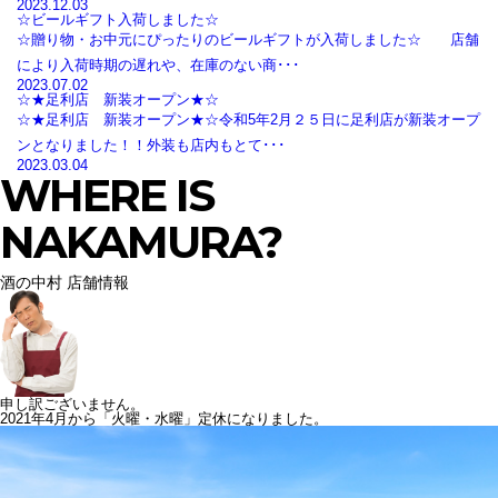
2023.12.03
☆ビールギフト入荷しました☆
☆贈り物・お中元にぴったりのビールギフトが入荷しました☆ 店舗
により入荷時期の遅れや、在庫のない商･･･
2023.07.02
☆★足利店 新装オープン★☆
☆★足利店 新装オープン★☆令和5年2月２５日に足利店が新装オープ
ンとなりました！！外装も店内もとて･･･
2023.03.04
WHERE IS
NAKAMURA?
酒の中村 店舗情報
申し訳ございません。
2021年4月から「火曜・水曜」定休になりました。