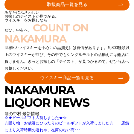
取扱商品一覧を見る
あなたにふさわしい
お探しのテイストが見つかる。
ウイスキーをお探しなら
COUNT ON
ぜひ、中村へ。
NAKAMURA
世界5大ウイスキーを中心にの品揃えには自信があります。約800種類以
上のウイスキーが並び、その中でもシングルモルトの品揃えには他店に
負けません。きっとお探しの「テイスト」が見つかるので、ぜひ当店へ
お越しください。
ウイスキー商品一覧を見る
NAKAMURA
LIQUOR NEWS
酒の中村 最新情報
☆★ビールギフト入荷しました★☆
☆贈り物・お歳暮にぴったりのビールギフトが入荷しました☆ 店舗
により入荷時期の遅れや、在庫のない商･･･