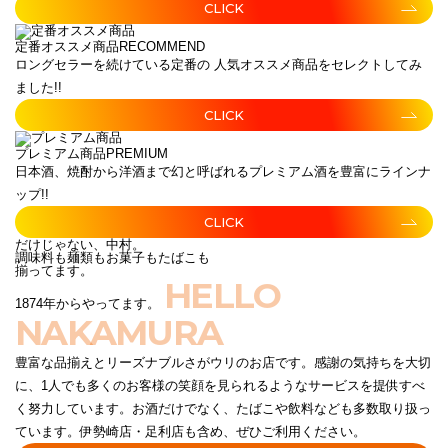
CLICK
定番オススメ商品
RECOMMEND
ロングセラーを続けている定番の 人気オススメ商品をセレクトしてみ
ました!!
CLICK
プレミアム商品
PREMIUM
日本酒、焼酎から洋酒まで幻と呼ばれるプレミアム酒を豊富にラインナ
ップ!!
CLICK
だけじゃない、中村。
調味料も麺類もお菓子もたばこも
揃ってます。
HELLO
1874年からやってます。
NAKAMURA
豊富な品揃えとリーズナブルさがウリのお店です。感謝の気持ちを大切
に、1人でも多くのお客様の笑顔を見られるようなサービスを提供すべ
く努力しています。お酒だけでなく、たばこや飲料なども多数取り扱っ
ています。伊勢崎店・足利店も含め、ぜひご利用ください。