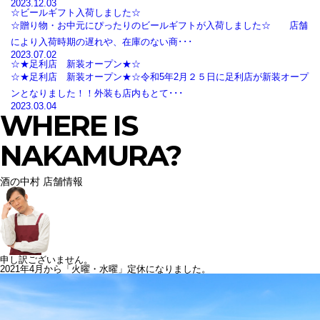
2023.12.03
☆ビールギフト入荷しました☆
☆贈り物・お中元にぴったりのビールギフトが入荷しました☆ 店舗
により入荷時期の遅れや、在庫のない商･･･
2023.07.02
☆★足利店 新装オープン★☆
☆★足利店 新装オープン★☆令和5年2月２５日に足利店が新装オープ
ンとなりました！！外装も店内もとて･･･
2023.03.04
WHERE IS
NAKAMURA?
酒の中村 店舗情報
申し訳ございません。
2021年4月から「火曜・水曜」定休になりました。