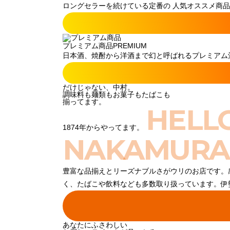
ロングセラーを続けている定番の 人気オススメ商品
プレミアム商品
PREMIUM
日本酒、焼酎から洋酒まで幻と呼ばれるプレミアム酒
だけじゃない、中村。
調味料も麺類もお菓子もたばこも
揃ってます。
HELL
1874年からやってます。
NAKAMURA
豊富な品揃えとリーズナブルさがウリのお店です。
く、たばこや飲料なども多数取り扱っています。伊
あなたにふさわしい