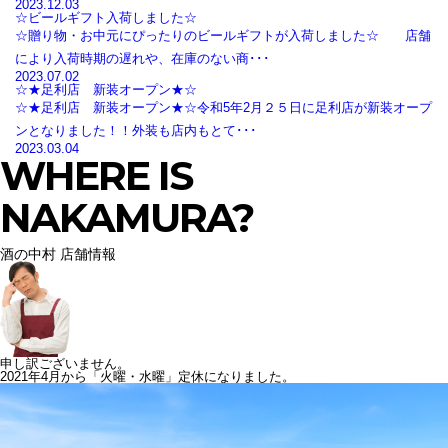
2023.12.03
☆ビールギフト入荷しました☆
☆贈り物・お中元にぴったりのビールギフトが入荷しました☆ 店舗
により入荷時期の遅れや、在庫のない商･･･
2023.07.02
☆★足利店 新装オープン★☆
☆★足利店 新装オープン★☆令和5年2月２５日に足利店が新装オープ
ンとなりました！！外装も店内もとて･･･
2023.03.04
WHERE IS
NAKAMURA?
酒の中村 店舗情報
申し訳ございません。
2021年4月から「火曜・水曜」定休になりました。