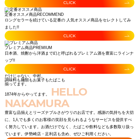
CLICK
定番オススメ商品
RECOMMEND
ロングセラーを続けている定番の 人気オススメ商品をセレクトしてみ
ました!!
CLICK
プレミアム商品
PREMIUM
日本酒、焼酎から洋酒まで幻と呼ばれるプレミアム酒を豊富にラインナ
ップ!!
CLICK
だけじゃない、中村。
調味料も麺類もお菓子もたばこも
揃ってます。
HELLO
1874年からやってます。
NAKAMURA
豊富な品揃えとリーズナブルさがウリのお店です。感謝の気持ちを大切
に、1人でも多くのお客様の笑顔を見られるようなサービスを提供すべ
く努力しています。お酒だけでなく、たばこや飲料なども多数取り扱っ
ています。伊勢崎店・足利店も含め、ぜひご利用ください。