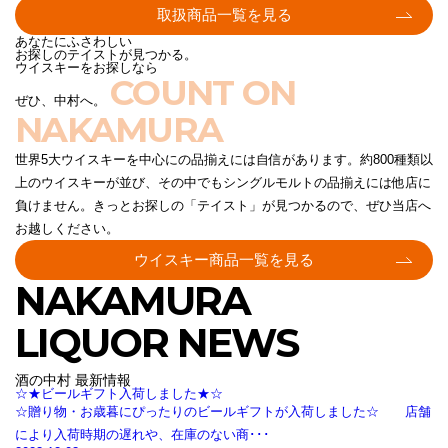
取扱商品一覧を見る
あなたにふさわしい
お探しのテイストが見つかる。
ウイスキーをお探しなら
COUNT ON
ぜひ、中村へ。
NAKAMURA
世界5大ウイスキーを中心にの品揃えには自信があります。約800種類以
上のウイスキーが並び、その中でもシングルモルトの品揃えには他店に
負けません。きっとお探しの「テイスト」が見つかるので、ぜひ当店へ
お越しください。
ウイスキー商品一覧を見る
NAKAMURA
LIQUOR NEWS
酒の中村 最新情報
☆★ビールギフト入荷しました★☆
☆贈り物・お歳暮にぴったりのビールギフトが入荷しました☆ 店舗
により入荷時期の遅れや、在庫のない商･･･