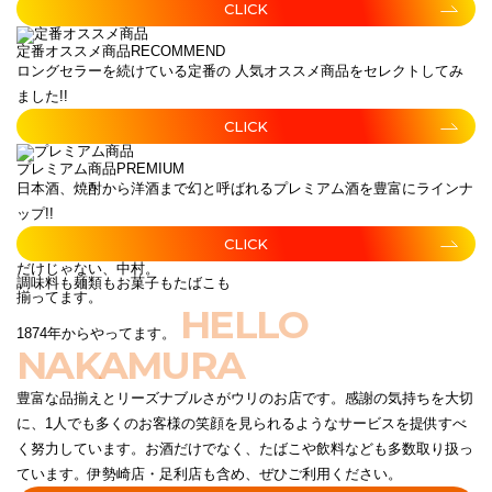
CLICK
定番オススメ商品
RECOMMEND
ロングセラーを続けている定番の 人気オススメ商品をセレクトしてみ
ました!!
CLICK
プレミアム商品
PREMIUM
日本酒、焼酎から洋酒まで幻と呼ばれるプレミアム酒を豊富にラインナ
ップ!!
CLICK
だけじゃない、中村。
調味料も麺類もお菓子もたばこも
揃ってます。
HELLO
1874年からやってます。
NAKAMURA
豊富な品揃えとリーズナブルさがウリのお店です。感謝の気持ちを大切
に、1人でも多くのお客様の笑顔を見られるようなサービスを提供すべ
く努力しています。お酒だけでなく、たばこや飲料なども多数取り扱っ
ています。伊勢崎店・足利店も含め、ぜひご利用ください。