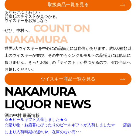
取扱商品一覧を見る
あなたにふさわしい
お探しのテイストが見つかる。
ウイスキーをお探しなら
COUNT ON
ぜひ、中村へ。
NAKAMURA
世界5大ウイスキーを中心にの品揃えには自信があります。約800種類以
上のウイスキーが並び、その中でもシングルモルトの品揃えには他店に
負けません。きっとお探しの「テイスト」が見つかるので、ぜひ当店へ
お越しください。
ウイスキー商品一覧を見る
NAKAMURA
LIQUOR NEWS
酒の中村 最新情報
☆★ビールギフト入荷しました★☆
☆贈り物・お歳暮にぴったりのビールギフトが入荷しました☆ 店舗
により入荷時期の遅れや、在庫のない商･･･