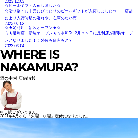
2023.12.03
☆ビールギフト入荷しました☆
☆贈り物・お中元にぴったりのビールギフトが入荷しました☆ 店舗
により入荷時期の遅れや、在庫のない商･･･
2023.07.02
☆★足利店 新装オープン★☆
☆★足利店 新装オープン★☆令和5年2月２５日に足利店が新装オープ
ンとなりました！！外装も店内もとて･･･
2023.03.04
WHERE IS
NAKAMURA?
酒の中村 店舗情報
申し訳ございません。
2021年4月から「火曜・水曜」定休になりました。