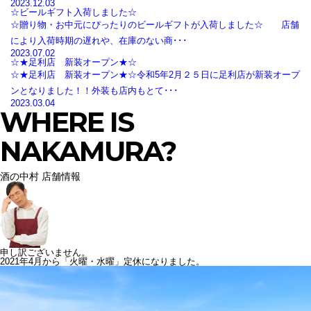
2023.12.03
☆ビールギフト入荷しました☆
☆贈り物・お中元にぴったりのビールギフトが入荷しました☆ 店舗
により入荷時期の遅れや、在庫のない商･･･
2023.07.02
☆★足利店 新装オープン★☆
☆★足利店 新装オープン★☆令和5年2月２５日に足利店が新装オープ
ンとなりました！！外装も店内もとて･･･
2023.03.04
WHERE IS
NAKAMURA?
酒の中村 店舗情報
申し訳ございません。
2021年4月から「火曜・水曜」定休になりました。