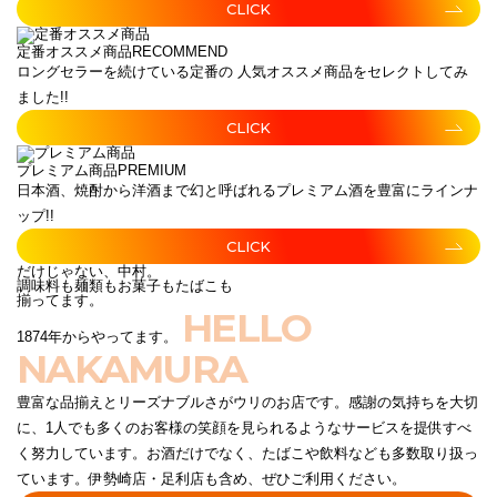
CLICK
定番オススメ商品
RECOMMEND
ロングセラーを続けている定番の 人気オススメ商品をセレクトしてみ
ました!!
CLICK
プレミアム商品
PREMIUM
日本酒、焼酎から洋酒まで幻と呼ばれるプレミアム酒を豊富にラインナ
ップ!!
CLICK
だけじゃない、中村。
調味料も麺類もお菓子もたばこも
揃ってます。
HELLO
1874年からやってます。
NAKAMURA
豊富な品揃えとリーズナブルさがウリのお店です。感謝の気持ちを大切
に、1人でも多くのお客様の笑顔を見られるようなサービスを提供すべ
く努力しています。お酒だけでなく、たばこや飲料なども多数取り扱っ
ています。伊勢崎店・足利店も含め、ぜひご利用ください。