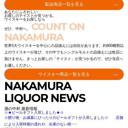
取扱商品一覧を見る
あなたにふさわしい
お探しのテイストが見つかる。
ウイスキーをお探しなら
COUNT ON
ぜひ、中村へ。
NAKAMURA
世界5大ウイスキーを中心にの品揃えには自信があります。約800種類以
上のウイスキーが並び、その中でもシングルモルトの品揃えには他店に
負けません。きっとお探しの「テイスト」が見つかるので、ぜひ当店へ
お越しください。
ウイスキー商品一覧を見る
NAKAMURA
LIQUOR NEWS
酒の中村 最新情報
☆★ビールギフト入荷しました★☆
☆贈り物・お歳暮にぴったりのビールギフトが入荷しました☆ 店舗
により入荷時期の遅れや、在庫のない商･･･