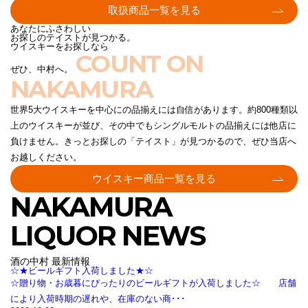
取扱商品一覧を見る
あなたにふさわしい
お探しのテイストが見つかる。
ウイスキーをお探しなら
COUNT ON
ぜひ、中村へ。
NAKAMURA
世界5大ウイスキーを中心にの品揃えには自信があります。約800種類以
上のウイスキーが並び、その中でもシングルモルトの品揃えには他店に
負けません。きっとお探しの「テイスト」が見つかるので、ぜひ当店へ
お越しください。
ウイスキー商品一覧を見る
NAKAMURA
LIQUOR NEWS
酒の中村 最新情報
☆★ビールギフト入荷しました★☆
☆贈り物・お歳暮にぴったりのビールギフトが入荷しました☆ 店舗
により入荷時期の遅れや、在庫のない商･･･