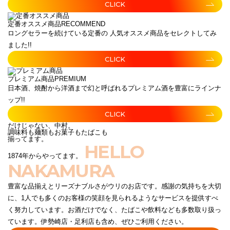
CLICK
定番オススメ商品
RECOMMEND
ロングセラーを続けている定番の 人気オススメ商品をセレクトしてみ
ました!!
CLICK
プレミアム商品
PREMIUM
日本酒、焼酎から洋酒まで幻と呼ばれるプレミアム酒を豊富にラインナ
ップ!!
CLICK
だけじゃない、中村。
調味料も麺類もお菓子もたばこも
揃ってます。
HELLO
1874年からやってます。
NAKAMURA
豊富な品揃えとリーズナブルさがウリのお店です。感謝の気持ちを大切
に、1人でも多くのお客様の笑顔を見られるようなサービスを提供すべ
く努力しています。お酒だけでなく、たばこや飲料なども多数取り扱っ
ています。伊勢崎店・足利店も含め、ぜひご利用ください。