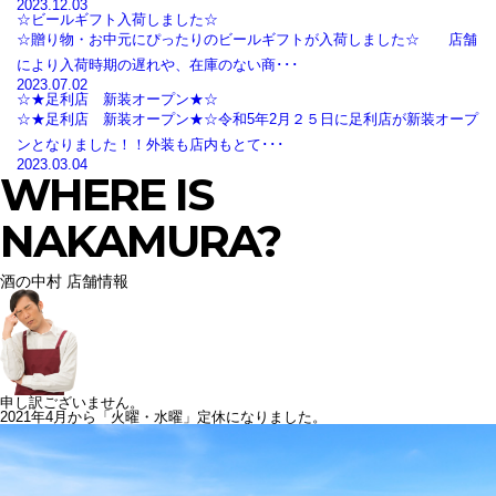
2023.12.03
☆ビールギフト入荷しました☆
☆贈り物・お中元にぴったりのビールギフトが入荷しました☆ 店舗
により入荷時期の遅れや、在庫のない商･･･
2023.07.02
☆★足利店 新装オープン★☆
☆★足利店 新装オープン★☆令和5年2月２５日に足利店が新装オープ
ンとなりました！！外装も店内もとて･･･
2023.03.04
WHERE IS
NAKAMURA?
酒の中村 店舗情報
申し訳ございません。
2021年4月から「火曜・水曜」定休になりました。