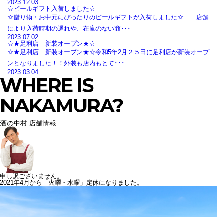
2023.12.03
☆ビールギフト入荷しました☆
☆贈り物・お中元にぴったりのビールギフトが入荷しました☆ 店舗
により入荷時期の遅れや、在庫のない商･･･
2023.07.02
☆★足利店 新装オープン★☆
☆★足利店 新装オープン★☆令和5年2月２５日に足利店が新装オープ
ンとなりました！！外装も店内もとて･･･
2023.03.04
WHERE IS
NAKAMURA?
酒の中村 店舗情報
申し訳ございません。
2021年4月から「火曜・水曜」定休になりました。