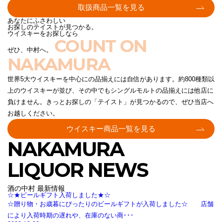
取扱商品一覧を見る
あなたにふさわしい
お探しのテイストが見つかる。
ウイスキーをお探しなら
COUNT ON
ぜひ、中村へ。
NAKAMURA
世界5大ウイスキーを中心にの品揃えには自信があります。約800種類以
上のウイスキーが並び、その中でもシングルモルトの品揃えには他店に
負けません。きっとお探しの「テイスト」が見つかるので、ぜひ当店へ
お越しください。
ウイスキー商品一覧を見る
NAKAMURA
LIQUOR NEWS
酒の中村 最新情報
☆★ビールギフト入荷しました★☆
☆贈り物・お歳暮にぴったりのビールギフトが入荷しました☆ 店舗
により入荷時期の遅れや、在庫のない商･･･