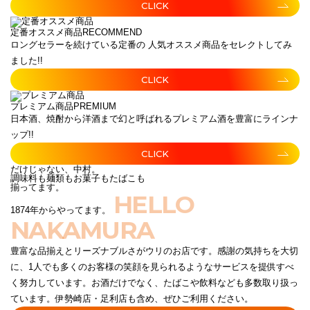
CLICK
定番オススメ商品
RECOMMEND
ロングセラーを続けている定番の 人気オススメ商品をセレクトしてみ
ました!!
CLICK
プレミアム商品
PREMIUM
日本酒、焼酎から洋酒まで幻と呼ばれるプレミアム酒を豊富にラインナ
ップ!!
CLICK
だけじゃない、中村。
調味料も麺類もお菓子もたばこも
揃ってます。
HELLO
1874年からやってます。
NAKAMURA
豊富な品揃えとリーズナブルさがウリのお店です。感謝の気持ちを大切
に、1人でも多くのお客様の笑顔を見られるようなサービスを提供すべ
く努力しています。お酒だけでなく、たばこや飲料なども多数取り扱っ
ています。伊勢崎店・足利店も含め、ぜひご利用ください。