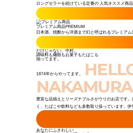
ロングセラーを続けている定番の 人気オススメ商品
プレミアム商品
PREMIUM
日本酒、焼酎から洋酒まで幻と呼ばれるプレミアム酒
だけじゃない、中村。
調味料も麺類もお菓子もたばこも
揃ってます。
HELL
1874年からやってます。
NAKAMURA
豊富な品揃えとリーズナブルさがウリのお店です。
く、たばこや飲料なども多数取り扱っています。伊
あなたにふさわしい