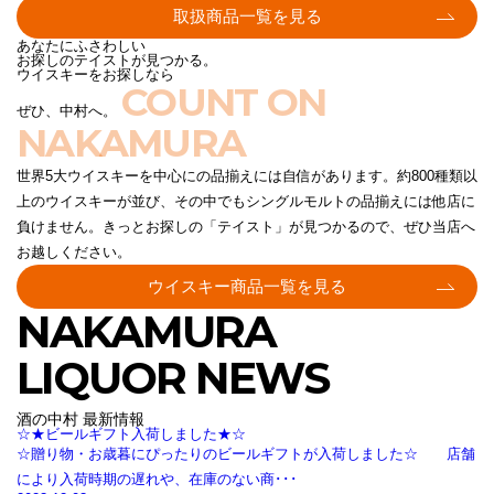
取扱商品一覧を見る
あなたにふさわしい
お探しのテイストが見つかる。
ウイスキーをお探しなら
COUNT ON
ぜひ、中村へ。
NAKAMURA
世界5大ウイスキーを中心にの品揃えには自信があります。約800種類以
上のウイスキーが並び、その中でもシングルモルトの品揃えには他店に
負けません。きっとお探しの「テイスト」が見つかるので、ぜひ当店へ
お越しください。
ウイスキー商品一覧を見る
NAKAMURA
LIQUOR NEWS
酒の中村 最新情報
☆★ビールギフト入荷しました★☆
☆贈り物・お歳暮にぴったりのビールギフトが入荷しました☆ 店舗
により入荷時期の遅れや、在庫のない商･･･