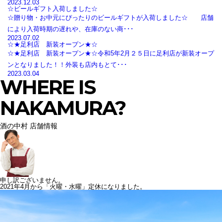
2023.12.03
☆ビールギフト入荷しました☆
☆贈り物・お中元にぴったりのビールギフトが入荷しました☆ 店舗
により入荷時期の遅れや、在庫のない商･･･
2023.07.02
☆★足利店 新装オープン★☆
☆★足利店 新装オープン★☆令和5年2月２５日に足利店が新装オープ
ンとなりました！！外装も店内もとて･･･
2023.03.04
WHERE IS
NAKAMURA?
酒の中村 店舗情報
申し訳ございません。
2021年4月から「火曜・水曜」定休になりました。