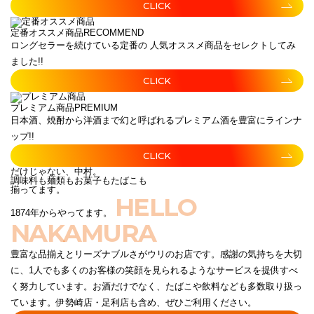
CLICK
定番オススメ商品
RECOMMEND
ロングセラーを続けている定番の 人気オススメ商品をセレクトしてみ
ました!!
CLICK
プレミアム商品
PREMIUM
日本酒、焼酎から洋酒まで幻と呼ばれるプレミアム酒を豊富にラインナ
ップ!!
CLICK
だけじゃない、中村。
調味料も麺類もお菓子もたばこも
揃ってます。
HELLO
1874年からやってます。
NAKAMURA
豊富な品揃えとリーズナブルさがウリのお店です。感謝の気持ちを大切
に、1人でも多くのお客様の笑顔を見られるようなサービスを提供すべ
く努力しています。お酒だけでなく、たばこや飲料なども多数取り扱っ
ています。伊勢崎店・足利店も含め、ぜひご利用ください。