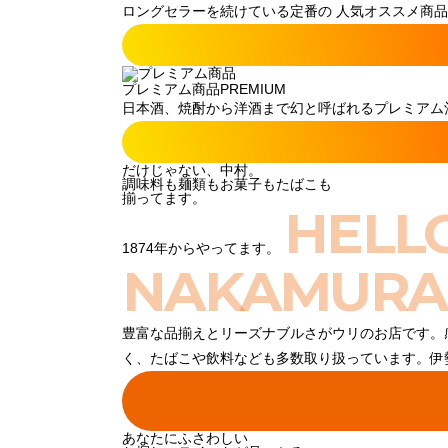
ロングセラーを続けている定番の 人気オススメ商品
プレミアム商品
PREMIUM
日本酒、焼酎から洋酒まで幻と呼ばれるプレミアム酒
だけじゃない、中村。
調味料も麺類もお菓子もたばこも
揃ってます。
HELL
1874年からやってます。
NAKAMURA
豊富な品揃えとリーズナブルさがウリのお店です。
く、たばこや飲料なども多数取り扱っています。伊
あなたにふさわしい