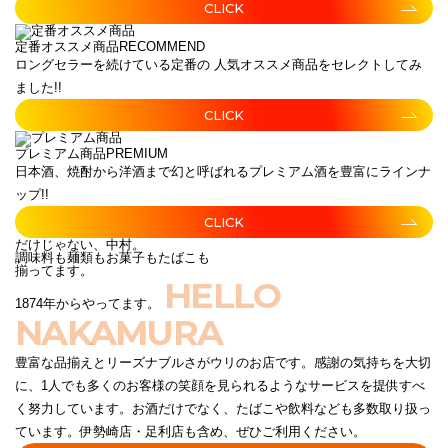
CLICK
定番オススメ商品
RECOMMEND
ロングセラーを続けている定番の 人気オススメ商品をセレクトしてみ
ました!!
CLICK
プレミアム商品
PREMIUM
日本酒、焼酎から洋酒まで幻と呼ばれるプレミアム酒を豊富にラインナ
ップ!!
CLICK
だけじゃない、中村。
調味料も麺類もお菓子もたばこも
揃ってます。
HELLO
1874年からやってます。
NAKAMURA
豊富な品揃えとリーズナブルさがウリのお店です。感謝の気持ちを大切
に、1人でも多くのお客様の笑顔を見られるようなサービスを提供すべ
く努力しています。お酒だけでなく、たばこや飲料なども多数取り扱っ
ています。伊勢崎店・足利店も含め、ぜひご利用ください。