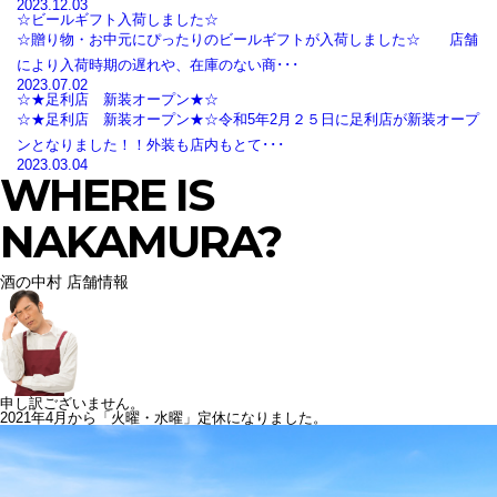
2023.12.03
☆ビールギフト入荷しました☆
☆贈り物・お中元にぴったりのビールギフトが入荷しました☆ 店舗
により入荷時期の遅れや、在庫のない商･･･
2023.07.02
☆★足利店 新装オープン★☆
☆★足利店 新装オープン★☆令和5年2月２５日に足利店が新装オープ
ンとなりました！！外装も店内もとて･･･
2023.03.04
WHERE IS
NAKAMURA?
酒の中村 店舗情報
申し訳ございません。
2021年4月から「火曜・水曜」定休になりました。