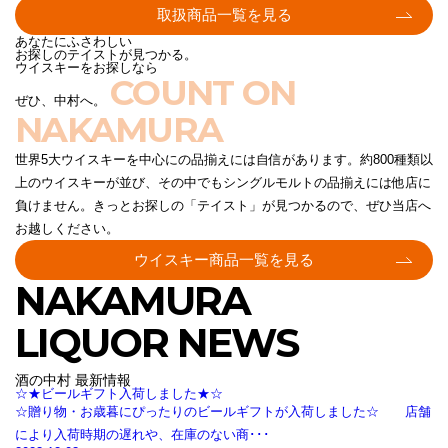
取扱商品一覧を見る
あなたにふさわしい
お探しのテイストが見つかる。
ウイスキーをお探しなら
COUNT ON
ぜひ、中村へ。
NAKAMURA
世界5大ウイスキーを中心にの品揃えには自信があります。約800種類以
上のウイスキーが並び、その中でもシングルモルトの品揃えには他店に
負けません。きっとお探しの「テイスト」が見つかるので、ぜひ当店へ
お越しください。
ウイスキー商品一覧を見る
NAKAMURA
LIQUOR NEWS
酒の中村 最新情報
☆★ビールギフト入荷しました★☆
☆贈り物・お歳暮にぴったりのビールギフトが入荷しました☆ 店舗
により入荷時期の遅れや、在庫のない商･･･