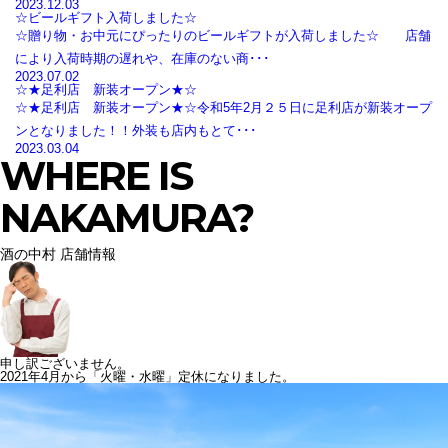
2023.12.03
☆ビールギフト入荷しました☆
☆贈り物・お中元にぴったりのビールギフトが入荷しました☆ 店舗
により入荷時期の遅れや、在庫のない商･･･
2023.07.02
☆★足利店 新装オープン★☆
☆★足利店 新装オープン★☆令和5年2月２５日に足利店が新装オープ
ンとなりました！！外装も店内もとて･･･
2023.03.04
WHERE IS
NAKAMURA?
酒の中村 店舗情報
申し訳ございません。
2021年4月から「火曜・水曜」定休になりました。