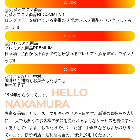
CLICK
定番オススメ商品
RECOMMEND
ロングセラーを続けている定番の 人気オススメ商品をセレクトしてみ
ました!!
CLICK
プレミアム商品
PREMIUM
日本酒、焼酎から洋酒まで幻と呼ばれるプレミアム酒を豊富にラインナ
ップ!!
CLICK
だけじゃない、中村。
調味料も麺類もお菓子もたばこも
揃ってます。
HELLO
1874年からやってます。
NAKAMURA
豊富な品揃えとリーズナブルさがウリのお店です。感謝の気持ちを大切
に、1人でも多くのお客様の笑顔を見られるようなサービスを提供すべ
く努力しています。お酒だけでなく、たばこや飲料なども多数取り扱っ
ています。伊勢崎店・足利店も含め、ぜひご利用ください。