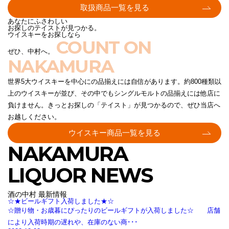
取扱商品一覧を見る
あなたにふさわしい
お探しのテイストが見つかる。
ウイスキーをお探しなら
COUNT ON
ぜひ、中村へ。
NAKAMURA
世界5大ウイスキーを中心にの品揃えには自信があります。約800種類以
上のウイスキーが並び、その中でもシングルモルトの品揃えには他店に
負けません。きっとお探しの「テイスト」が見つかるので、ぜひ当店へ
お越しください。
ウイスキー商品一覧を見る
NAKAMURA
LIQUOR NEWS
酒の中村 最新情報
☆★ビールギフト入荷しました★☆
☆贈り物・お歳暮にぴったりのビールギフトが入荷しました☆ 店舗
により入荷時期の遅れや、在庫のない商･･･