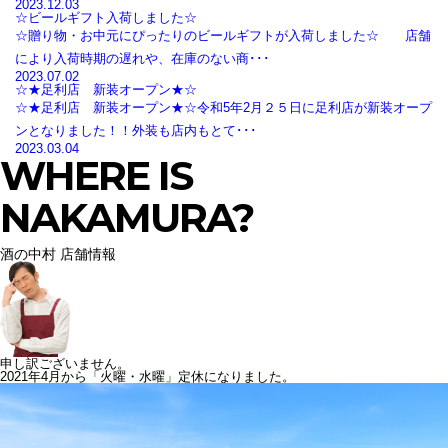
2023.12.03
☆ビールギフト入荷しました☆
☆贈り物・お中元にぴったりのビールギフトが入荷しました☆ 店舗
により入荷時期の遅れや、在庫のない商･･･
2023.07.02
☆★足利店 新装オープン★☆
☆★足利店 新装オープン★☆令和5年2月２５日に足利店が新装オープ
ンとなりました！！外装も店内もとて･･･
2023.03.04
WHERE IS
NAKAMURA?
酒の中村 店舗情報
申し訳ございません。
2021年4月から「火曜・水曜」定休になりました。