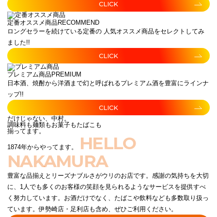
CLICK
定番オススメ商品
RECOMMEND
ロングセラーを続けている定番の 人気オススメ商品をセレクトしてみ
ました!!
CLICK
プレミアム商品
PREMIUM
日本酒、焼酎から洋酒まで幻と呼ばれるプレミアム酒を豊富にラインナ
ップ!!
CLICK
だけじゃない、中村。
調味料も麺類もお菓子もたばこも
揃ってます。
HELLO
1874年からやってます。
NAKAMURA
豊富な品揃えとリーズナブルさがウリのお店です。感謝の気持ちを大切
に、1人でも多くのお客様の笑顔を見られるようなサービスを提供すべ
く努力しています。お酒だけでなく、たばこや飲料なども多数取り扱っ
ています。伊勢崎店・足利店も含め、ぜひご利用ください。