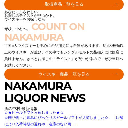
取扱商品一覧を見る
あなたにふさわしい
お探しのテイストが見つかる。
ウイスキーをお探しなら
COUNT ON
ぜひ、中村へ。
NAKAMURA
世界5大ウイスキーを中心にの品揃えには自信があります。約800種類以
上のウイスキーが並び、その中でもシングルモルトの品揃えには他店に
負けません。きっとお探しの「テイスト」が見つかるので、ぜひ当店へ
お越しください。
ウイスキー商品一覧を見る
NAKAMURA
LIQUOR NEWS
酒の中村 最新情報
☆★ビールギフト入荷しました★☆
☆贈り物・お歳暮にぴったりのビールギフトが入荷しました☆ 店舗
により入荷時期の遅れや、在庫のない商･･･