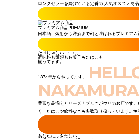
ロングセラーを続けている定番の 人気オススメ商品
プレミアム商品
PREMIUM
日本酒、焼酎から洋酒まで幻と呼ばれるプレミアム酒
だけじゃない、中村。
調味料も麺類もお菓子もたばこも
揃ってます。
HELL
1874年からやってます。
NAKAMURA
豊富な品揃えとリーズナブルさがウリのお店です。
く、たばこや飲料なども多数取り扱っています。伊
あなたにふさわしい