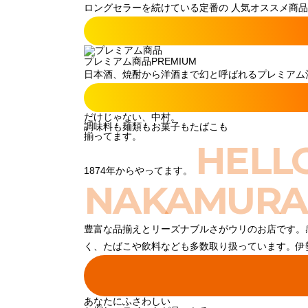
ロングセラーを続けている定番の 人気オススメ商品
プレミアム商品
PREMIUM
日本酒、焼酎から洋酒まで幻と呼ばれるプレミアム酒
だけじゃない、中村。
調味料も麺類もお菓子もたばこも
揃ってます。
HELL
1874年からやってます。
NAKAMURA
豊富な品揃えとリーズナブルさがウリのお店です。
く、たばこや飲料なども多数取り扱っています。伊
あなたにふさわしい