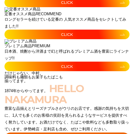
CLICK
定番オススメ商品
RECOMMEND
ロングセラーを続けている定番の 人気オススメ商品をセレクトしてみ
ました!!
CLICK
プレミアム商品
PREMIUM
日本酒、焼酎から洋酒まで幻と呼ばれるプレミアム酒を豊富にラインナ
ップ!!
CLICK
だけじゃない、中村。
調味料も麺類もお菓子もたばこも
揃ってます。
HELLO
1874年からやってます。
NAKAMURA
豊富な品揃えとリーズナブルさがウリのお店です。感謝の気持ちを大切
に、1人でも多くのお客様の笑顔を見られるようなサービスを提供すべ
く努力しています。お酒だけでなく、たばこや飲料なども多数取り扱っ
ています。伊勢崎店・足利店も含め、ぜひご利用ください。