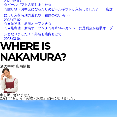
2023.12.03
☆ビールギフト入荷しました☆
☆贈り物・お中元にぴったりのビールギフトが入荷しました☆ 店舗
により入荷時期の遅れや、在庫のない商･･･
2023.07.02
☆★足利店 新装オープン★☆
☆★足利店 新装オープン★☆令和5年2月２５日に足利店が新装オープ
ンとなりました！！外装も店内もとて･･･
2023.03.04
WHERE IS
NAKAMURA?
酒の中村 店舗情報
申し訳ございません。
2021年4月から「火曜・水曜」定休になりました。