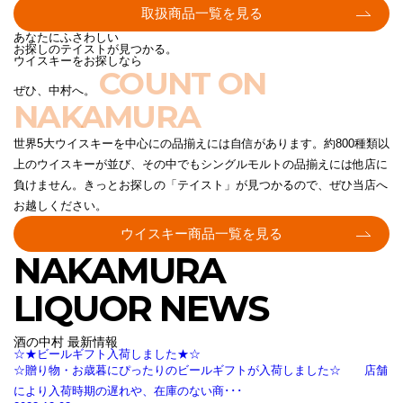
取扱商品一覧を見る
あなたにふさわしい
お探しのテイストが見つかる。
ウイスキーをお探しなら
COUNT ON
ぜひ、中村へ。
NAKAMURA
世界5大ウイスキーを中心にの品揃えには自信があります。約800種類以
上のウイスキーが並び、その中でもシングルモルトの品揃えには他店に
負けません。きっとお探しの「テイスト」が見つかるので、ぜひ当店へ
お越しください。
ウイスキー商品一覧を見る
NAKAMURA
LIQUOR NEWS
酒の中村 最新情報
☆★ビールギフト入荷しました★☆
☆贈り物・お歳暮にぴったりのビールギフトが入荷しました☆ 店舗
により入荷時期の遅れや、在庫のない商･･･