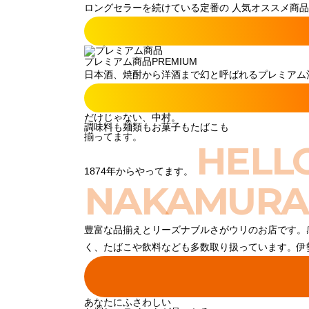
ロングセラーを続けている定番の 人気オススメ商品
プレミアム商品
PREMIUM
日本酒、焼酎から洋酒まで幻と呼ばれるプレミアム酒
だけじゃない、中村。
調味料も麺類もお菓子もたばこも
揃ってます。
HELL
1874年からやってます。
NAKAMURA
豊富な品揃えとリーズナブルさがウリのお店です。
く、たばこや飲料なども多数取り扱っています。伊
あなたにふさわしい