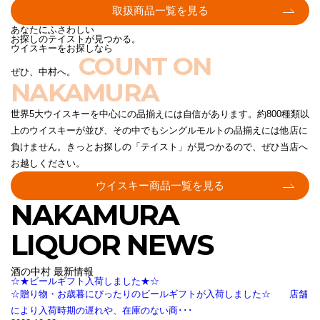
取扱商品一覧を見る
あなたにふさわしい
お探しのテイストが見つかる。
ウイスキーをお探しなら
COUNT ON
ぜひ、中村へ。
NAKAMURA
世界5大ウイスキーを中心にの品揃えには自信があります。約800種類以
上のウイスキーが並び、その中でもシングルモルトの品揃えには他店に
負けません。きっとお探しの「テイスト」が見つかるので、ぜひ当店へ
お越しください。
ウイスキー商品一覧を見る
NAKAMURA
LIQUOR NEWS
酒の中村 最新情報
☆★ビールギフト入荷しました★☆
☆贈り物・お歳暮にぴったりのビールギフトが入荷しました☆ 店舗
により入荷時期の遅れや、在庫のない商･･･