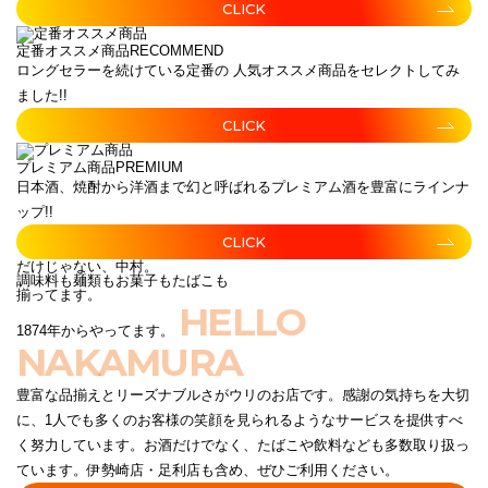
CLICK
定番オススメ商品
RECOMMEND
ロングセラーを続けている定番の 人気オススメ商品をセレクトしてみ
ました!!
CLICK
プレミアム商品
PREMIUM
日本酒、焼酎から洋酒まで幻と呼ばれるプレミアム酒を豊富にラインナ
ップ!!
CLICK
だけじゃない、中村。
調味料も麺類もお菓子もたばこも
揃ってます。
HELLO
1874年からやってます。
NAKAMURA
豊富な品揃えとリーズナブルさがウリのお店です。感謝の気持ちを大切
に、1人でも多くのお客様の笑顔を見られるようなサービスを提供すべ
く努力しています。お酒だけでなく、たばこや飲料なども多数取り扱っ
ています。伊勢崎店・足利店も含め、ぜひご利用ください。