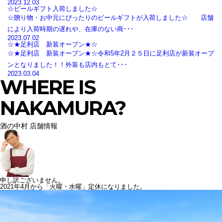
2023.12.03
☆ビールギフト入荷しました☆
☆贈り物・お中元にぴったりのビールギフトが入荷しました☆ 店舗
により入荷時期の遅れや、在庫のない商･･･
2023.07.02
☆★足利店 新装オープン★☆
☆★足利店 新装オープン★☆令和5年2月２５日に足利店が新装オープ
ンとなりました！！外装も店内もとて･･･
2023.03.04
WHERE IS
NAKAMURA?
酒の中村 店舗情報
申し訳ございません。
2021年4月から「火曜・水曜」定休になりました。