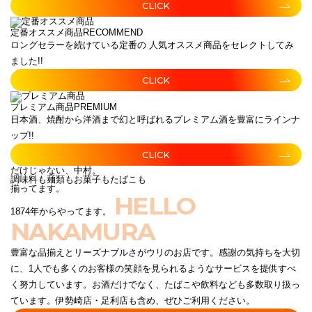
CLICK
定番オススメ商品
RECOMMEND
ロングセラーを続けている定番の 人気オススメ商品をセレクトしてみ
ました!!
CLICK
プレミアム商品
PREMIUM
日本酒、焼酎から洋酒まで幻と呼ばれるプレミアム酒を豊富にラインナ
ップ!!
CLICK
だけじゃない、中村。
調味料も麺類もお菓子もたばこも
揃ってます。
HELLO
1874年からやってます。
NAKAMURA
豊富な品揃えとリーズナブルさがウリのお店です。感謝の気持ちを大切
に、1人でも多くのお客様の笑顔を見られるようなサービスを提供すべ
く努力しています。お酒だけでなく、たばこや飲料なども多数取り扱っ
ています。伊勢崎店・足利店も含め、ぜひご利用ください。