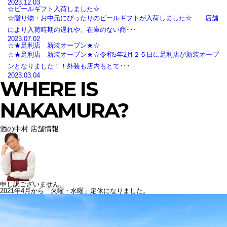
2023.12.03
☆ビールギフト入荷しました☆
☆贈り物・お中元にぴったりのビールギフトが入荷しました☆ 店舗
により入荷時期の遅れや、在庫のない商･･･
2023.07.02
☆★足利店 新装オープン★☆
☆★足利店 新装オープン★☆令和5年2月２５日に足利店が新装オープ
ンとなりました！！外装も店内もとて･･･
2023.03.04
WHERE IS
NAKAMURA?
酒の中村 店舗情報
申し訳ございません。
2021年4月から「火曜・水曜」定休になりました。