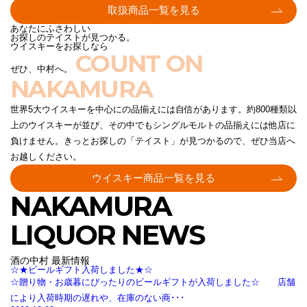
取扱商品一覧を見る
あなたにふさわしい
お探しのテイストが見つかる。
ウイスキーをお探しなら
COUNT ON
ぜひ、中村へ。
NAKAMURA
世界5大ウイスキーを中心にの品揃えには自信があります。約800種類以
上のウイスキーが並び、その中でもシングルモルトの品揃えには他店に
負けません。きっとお探しの「テイスト」が見つかるので、ぜひ当店へ
お越しください。
ウイスキー商品一覧を見る
NAKAMURA
LIQUOR NEWS
酒の中村 最新情報
☆★ビールギフト入荷しました★☆
☆贈り物・お歳暮にぴったりのビールギフトが入荷しました☆ 店舗
により入荷時期の遅れや、在庫のない商･･･