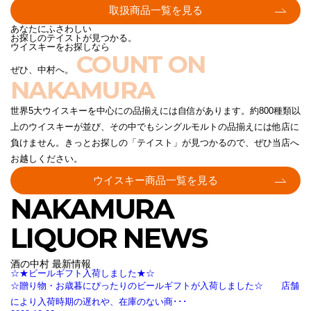
取扱商品一覧を見る
あなたにふさわしい
お探しのテイストが見つかる。
ウイスキーをお探しなら
COUNT ON
ぜひ、中村へ。
NAKAMURA
世界5大ウイスキーを中心にの品揃えには自信があります。約800種類以
上のウイスキーが並び、その中でもシングルモルトの品揃えには他店に
負けません。きっとお探しの「テイスト」が見つかるので、ぜひ当店へ
お越しください。
ウイスキー商品一覧を見る
NAKAMURA
LIQUOR NEWS
酒の中村 最新情報
☆★ビールギフト入荷しました★☆
☆贈り物・お歳暮にぴったりのビールギフトが入荷しました☆ 店舗
により入荷時期の遅れや、在庫のない商･･･