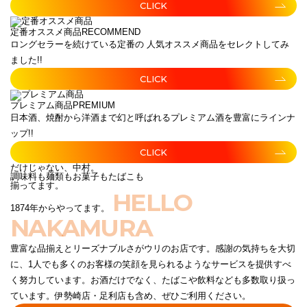
CLICK
定番オススメ商品
RECOMMEND
ロングセラーを続けている定番の 人気オススメ商品をセレクトしてみ
ました!!
CLICK
プレミアム商品
PREMIUM
日本酒、焼酎から洋酒まで幻と呼ばれるプレミアム酒を豊富にラインナ
ップ!!
CLICK
だけじゃない、中村。
調味料も麺類もお菓子もたばこも
揃ってます。
HELLO
1874年からやってます。
NAKAMURA
豊富な品揃えとリーズナブルさがウリのお店です。感謝の気持ちを大切
に、1人でも多くのお客様の笑顔を見られるようなサービスを提供すべ
く努力しています。お酒だけでなく、たばこや飲料なども多数取り扱っ
ています。伊勢崎店・足利店も含め、ぜひご利用ください。