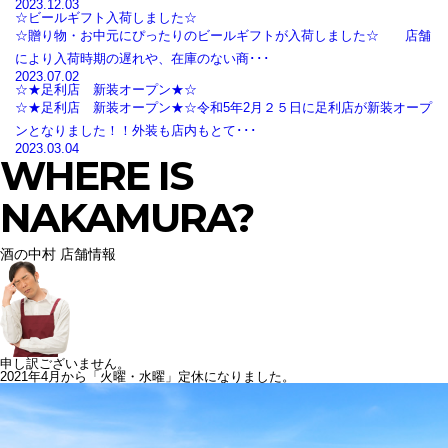
2023.12.03
☆ビールギフト入荷しました☆
☆贈り物・お中元にぴったりのビールギフトが入荷しました☆ 店舗
により入荷時期の遅れや、在庫のない商･･･
2023.07.02
☆★足利店 新装オープン★☆
☆★足利店 新装オープン★☆令和5年2月２５日に足利店が新装オープ
ンとなりました！！外装も店内もとて･･･
2023.03.04
WHERE IS
NAKAMURA?
酒の中村 店舗情報
申し訳ございません。
2021年4月から「火曜・水曜」定休になりました。