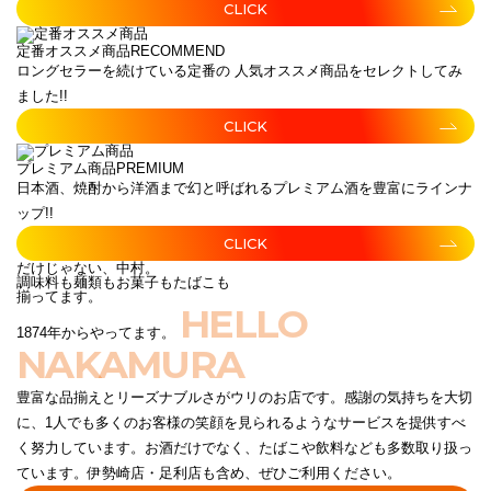
CLICK
定番オススメ商品
RECOMMEND
ロングセラーを続けている定番の 人気オススメ商品をセレクトしてみ
ました!!
CLICK
プレミアム商品
PREMIUM
日本酒、焼酎から洋酒まで幻と呼ばれるプレミアム酒を豊富にラインナ
ップ!!
CLICK
だけじゃない、中村。
調味料も麺類もお菓子もたばこも
揃ってます。
HELLO
1874年からやってます。
NAKAMURA
豊富な品揃えとリーズナブルさがウリのお店です。感謝の気持ちを大切
に、1人でも多くのお客様の笑顔を見られるようなサービスを提供すべ
く努力しています。お酒だけでなく、たばこや飲料なども多数取り扱っ
ています。伊勢崎店・足利店も含め、ぜひご利用ください。