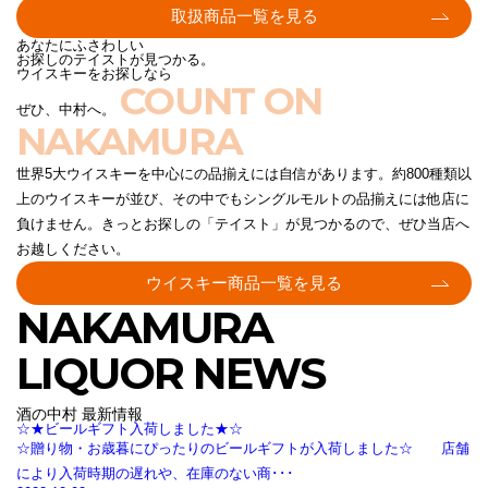
取扱商品一覧を見る
あなたにふさわしい
お探しのテイストが見つかる。
ウイスキーをお探しなら
COUNT ON
ぜひ、中村へ。
NAKAMURA
世界5大ウイスキーを中心にの品揃えには自信があります。約800種類以
上のウイスキーが並び、その中でもシングルモルトの品揃えには他店に
負けません。きっとお探しの「テイスト」が見つかるので、ぜひ当店へ
お越しください。
ウイスキー商品一覧を見る
NAKAMURA
LIQUOR NEWS
酒の中村 最新情報
☆★ビールギフト入荷しました★☆
☆贈り物・お歳暮にぴったりのビールギフトが入荷しました☆ 店舗
により入荷時期の遅れや、在庫のない商･･･