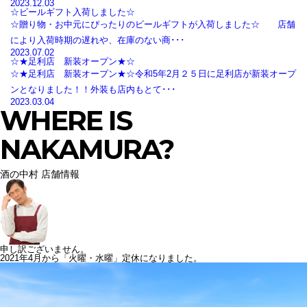
2023.12.03
☆ビールギフト入荷しました☆
☆贈り物・お中元にぴったりのビールギフトが入荷しました☆ 店舗
により入荷時期の遅れや、在庫のない商･･･
2023.07.02
☆★足利店 新装オープン★☆
☆★足利店 新装オープン★☆令和5年2月２５日に足利店が新装オープ
ンとなりました！！外装も店内もとて･･･
2023.03.04
WHERE IS
NAKAMURA?
酒の中村 店舗情報
申し訳ございません。
2021年4月から「火曜・水曜」定休になりました。