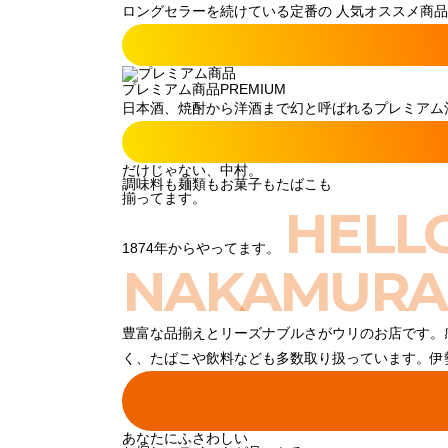
ロングセラーを続けている定番の 人気オススメ商品
プレミアム商品
PREMIUM
日本酒、焼酎から洋酒まで幻と呼ばれるプレミアム酒
だけじゃない、中村。
調味料も麺類もお菓子もたばこも
揃ってます。
HELL
1874年からやってます。
NAKAMURA
豊富な品揃えとリーズナブルさがウリのお店です。
く、たばこや飲料なども多数取り扱っています。伊
あなたにふさわしい