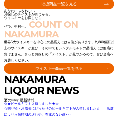
取扱商品一覧を見る
あなたにふさわしい
お探しのテイストが見つかる。
ウイスキーをお探しなら
COUNT ON
ぜひ、中村へ。
NAKAMURA
世界5大ウイスキーを中心にの品揃えには自信があります。約800種類以
上のウイスキーが並び、その中でもシングルモルトの品揃えには他店に
負けません。きっとお探しの「テイスト」が見つかるので、ぜひ当店へ
お越しください。
ウイスキー商品一覧を見る
NAKAMURA
LIQUOR NEWS
酒の中村 最新情報
☆★ビールギフト入荷しました★☆
☆贈り物・お歳暮にぴったりのビールギフトが入荷しました☆ 店舗
により入荷時期の遅れや、在庫のない商･･･