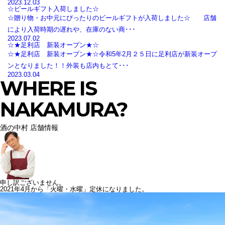
2023.12.03
☆ビールギフト入荷しました☆
☆贈り物・お中元にぴったりのビールギフトが入荷しました☆ 店舗
により入荷時期の遅れや、在庫のない商･･･
2023.07.02
☆★足利店 新装オープン★☆
☆★足利店 新装オープン★☆令和5年2月２５日に足利店が新装オープ
ンとなりました！！外装も店内もとて･･･
2023.03.04
WHERE IS
NAKAMURA?
酒の中村 店舗情報
申し訳ございません。
2021年4月から「火曜・水曜」定休になりました。