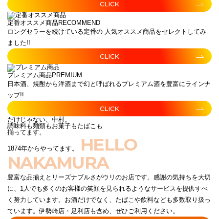
CLICK
定番オススメ商品
RECOMMEND
ロングセラーを続けている定番の 人気オススメ商品をセレクトしてみ
ました!!
CLICK
プレミアム商品
PREMIUM
日本酒、焼酎から洋酒まで幻と呼ばれるプレミアム酒を豊富にラインナ
ップ!!
CLICK
だけじゃない、中村。
調味料も麺類もお菓子もたばこも
揃ってます。
HELLO
1874年からやってます。
NAKAMURA
豊富な品揃えとリーズナブルさがウリのお店です。感謝の気持ちを大切
に、1人でも多くのお客様の笑顔を見られるようなサービスを提供すべ
く努力しています。お酒だけでなく、たばこや飲料なども多数取り扱っ
ています。伊勢崎店・足利店も含め、ぜひご利用ください。