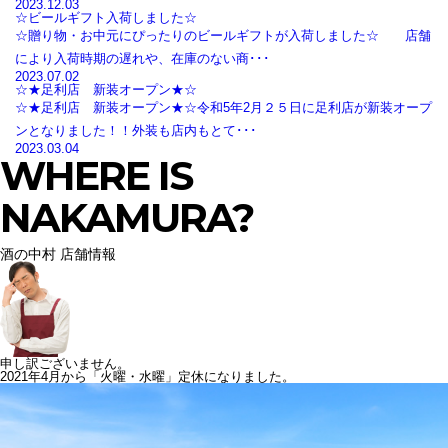
2023.12.03
☆ビールギフト入荷しました☆
☆贈り物・お中元にぴったりのビールギフトが入荷しました☆ 店舗
により入荷時期の遅れや、在庫のない商･･･
2023.07.02
☆★足利店 新装オープン★☆
☆★足利店 新装オープン★☆令和5年2月２５日に足利店が新装オープ
ンとなりました！！外装も店内もとて･･･
2023.03.04
WHERE IS
NAKAMURA?
酒の中村 店舗情報
申し訳ございません。
2021年4月から「火曜・水曜」定休になりました。