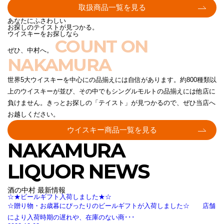
取扱商品一覧を見る
あなたにふさわしい
お探しのテイストが見つかる。
ウイスキーをお探しなら
COUNT ON
ぜひ、中村へ。
NAKAMURA
世界5大ウイスキーを中心にの品揃えには自信があります。約800種類以
上のウイスキーが並び、その中でもシングルモルトの品揃えには他店に
負けません。きっとお探しの「テイスト」が見つかるので、ぜひ当店へ
お越しください。
ウイスキー商品一覧を見る
NAKAMURA
LIQUOR NEWS
酒の中村 最新情報
☆★ビールギフト入荷しました★☆
☆贈り物・お歳暮にぴったりのビールギフトが入荷しました☆ 店舗
により入荷時期の遅れや、在庫のない商･･･