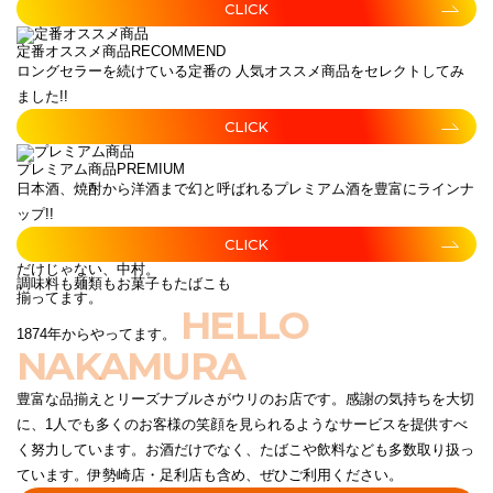
CLICK
定番オススメ商品
RECOMMEND
ロングセラーを続けている定番の 人気オススメ商品をセレクトしてみ
ました!!
CLICK
プレミアム商品
PREMIUM
日本酒、焼酎から洋酒まで幻と呼ばれるプレミアム酒を豊富にラインナ
ップ!!
CLICK
だけじゃない、中村。
調味料も麺類もお菓子もたばこも
揃ってます。
HELLO
1874年からやってます。
NAKAMURA
豊富な品揃えとリーズナブルさがウリのお店です。感謝の気持ちを大切
に、1人でも多くのお客様の笑顔を見られるようなサービスを提供すべ
く努力しています。お酒だけでなく、たばこや飲料なども多数取り扱っ
ています。伊勢崎店・足利店も含め、ぜひご利用ください。