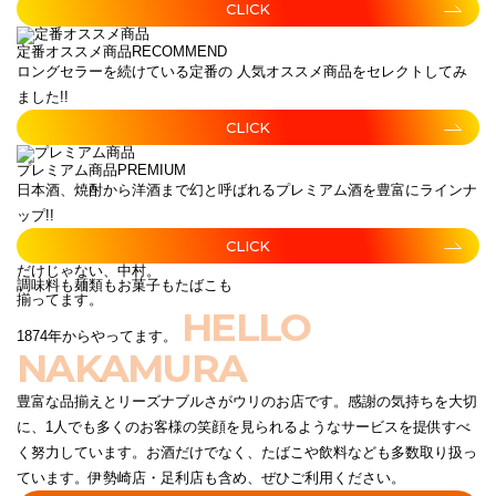
CLICK
定番オススメ商品
RECOMMEND
ロングセラーを続けている定番の 人気オススメ商品をセレクトしてみ
ました!!
CLICK
プレミアム商品
PREMIUM
日本酒、焼酎から洋酒まで幻と呼ばれるプレミアム酒を豊富にラインナ
ップ!!
CLICK
だけじゃない、中村。
調味料も麺類もお菓子もたばこも
揃ってます。
HELLO
1874年からやってます。
NAKAMURA
豊富な品揃えとリーズナブルさがウリのお店です。感謝の気持ちを大切
に、1人でも多くのお客様の笑顔を見られるようなサービスを提供すべ
く努力しています。お酒だけでなく、たばこや飲料なども多数取り扱っ
ています。伊勢崎店・足利店も含め、ぜひご利用ください。