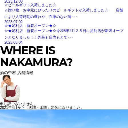
2023.12.03
☆ビールギフト入荷しました☆
☆贈り物・お中元にぴったりのビールギフトが入荷しました☆ 店舗
により入荷時期の遅れや、在庫のない商･･･
2023.07.02
☆★足利店 新装オープン★☆
☆★足利店 新装オープン★☆令和5年2月２５日に足利店が新装オープ
ンとなりました！！外装も店内もとて･･･
2023.03.04
WHERE IS
NAKAMURA?
酒の中村 店舗情報
申し訳ございません。
2021年4月から「火曜・水曜」定休になりました。