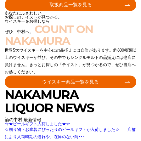
取扱商品一覧を見る
あなたにふさわしい
お探しのテイストが見つかる。
ウイスキーをお探しなら
COUNT ON
ぜひ、中村へ。
NAKAMURA
世界5大ウイスキーを中心にの品揃えには自信があります。約800種類以
上のウイスキーが並び、その中でもシングルモルトの品揃えには他店に
負けません。きっとお探しの「テイスト」が見つかるので、ぜひ当店へ
お越しください。
ウイスキー商品一覧を見る
NAKAMURA
LIQUOR NEWS
酒の中村 最新情報
☆★ビールギフト入荷しました★☆
☆贈り物・お歳暮にぴったりのビールギフトが入荷しました☆ 店舗
により入荷時期の遅れや、在庫のない商･･･