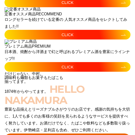
CLICK
定番オススメ商品
RECOMMEND
ロングセラーを続けている定番の 人気オススメ商品をセレクトしてみ
ました!!
CLICK
プレミアム商品
PREMIUM
日本酒、焼酎から洋酒まで幻と呼ばれるプレミアム酒を豊富にラインナ
ップ!!
CLICK
だけじゃない、中村。
調味料も麺類もお菓子もたばこも
揃ってます。
HELLO
1874年からやってます。
NAKAMURA
豊富な品揃えとリーズナブルさがウリのお店です。感謝の気持ちを大切
に、1人でも多くのお客様の笑顔を見られるようなサービスを提供すべ
く努力しています。お酒だけでなく、たばこや飲料なども多数取り扱っ
ています。伊勢崎店・足利店も含め、ぜひご利用ください。