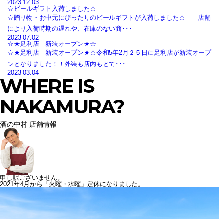
2023.12.03
☆ビールギフト入荷しました☆
☆贈り物・お中元にぴったりのビールギフトが入荷しました☆ 店舗
により入荷時期の遅れや、在庫のない商･･･
2023.07.02
☆★足利店 新装オープン★☆
☆★足利店 新装オープン★☆令和5年2月２５日に足利店が新装オープ
ンとなりました！！外装も店内もとて･･･
2023.03.04
WHERE IS
NAKAMURA?
酒の中村 店舗情報
申し訳ございません。
2021年4月から「火曜・水曜」定休になりました。