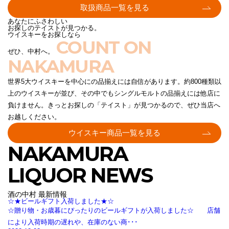
取扱商品一覧を見る
あなたにふさわしい
お探しのテイストが見つかる。
ウイスキーをお探しなら
COUNT ON
ぜひ、中村へ。
NAKAMURA
世界5大ウイスキーを中心にの品揃えには自信があります。約800種類以
上のウイスキーが並び、その中でもシングルモルトの品揃えには他店に
負けません。きっとお探しの「テイスト」が見つかるので、ぜひ当店へ
お越しください。
ウイスキー商品一覧を見る
NAKAMURA
LIQUOR NEWS
酒の中村 最新情報
☆★ビールギフト入荷しました★☆
☆贈り物・お歳暮にぴったりのビールギフトが入荷しました☆ 店舗
により入荷時期の遅れや、在庫のない商･･･