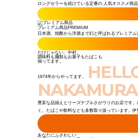
ロングセラーを続けている定番の 人気オススメ商品
プレミアム商品
PREMIUM
日本酒、焼酎から洋酒まで幻と呼ばれるプレミアム酒
だけじゃない、中村。
調味料も麺類もお菓子もたばこも
揃ってます。
HELL
1874年からやってます。
NAKAMURA
豊富な品揃えとリーズナブルさがウリのお店です。
く、たばこや飲料なども多数取り扱っています。伊
あなたにふさわしい