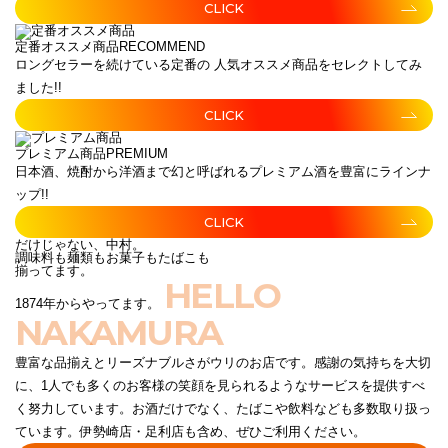
CLICK
定番オススメ商品
RECOMMEND
ロングセラーを続けている定番の 人気オススメ商品をセレクトしてみ
ました!!
CLICK
プレミアム商品
PREMIUM
日本酒、焼酎から洋酒まで幻と呼ばれるプレミアム酒を豊富にラインナ
ップ!!
CLICK
だけじゃない、中村。
調味料も麺類もお菓子もたばこも
揃ってます。
HELLO
1874年からやってます。
NAKAMURA
豊富な品揃えとリーズナブルさがウリのお店です。感謝の気持ちを大切
に、1人でも多くのお客様の笑顔を見られるようなサービスを提供すべ
く努力しています。お酒だけでなく、たばこや飲料なども多数取り扱っ
ています。伊勢崎店・足利店も含め、ぜひご利用ください。