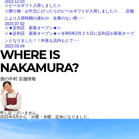
2023.12.03
☆ビールギフト入荷しました☆
☆贈り物・お中元にぴったりのビールギフトが入荷しました☆ 店舗
により入荷時期の遅れや、在庫のない商･･･
2023.07.02
☆★足利店 新装オープン★☆
☆★足利店 新装オープン★☆令和5年2月２５日に足利店が新装オープ
ンとなりました！！外装も店内もとて･･･
2023.03.04
WHERE IS
NAKAMURA?
酒の中村 店舗情報
申し訳ございません。
2021年4月から「火曜・水曜」定休になりました。