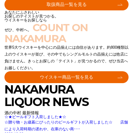
取扱商品一覧を見る
あなたにふさわしい
お探しのテイストが見つかる。
ウイスキーをお探しなら
COUNT ON
ぜひ、中村へ。
NAKAMURA
世界5大ウイスキーを中心にの品揃えには自信があります。約800種類以
上のウイスキーが並び、その中でもシングルモルトの品揃えには他店に
負けません。きっとお探しの「テイスト」が見つかるので、ぜひ当店へ
お越しください。
ウイスキー商品一覧を見る
NAKAMURA
LIQUOR NEWS
酒の中村 最新情報
☆★ビールギフト入荷しました★☆
☆贈り物・お歳暮にぴったりのビールギフトが入荷しました☆ 店舗
により入荷時期の遅れや、在庫のない商･･･