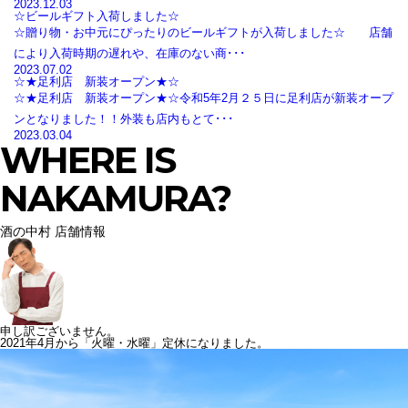
2023.12.03
☆ビールギフト入荷しました☆
☆贈り物・お中元にぴったりのビールギフトが入荷しました☆ 店舗
により入荷時期の遅れや、在庫のない商･･･
2023.07.02
☆★足利店 新装オープン★☆
☆★足利店 新装オープン★☆令和5年2月２５日に足利店が新装オープ
ンとなりました！！外装も店内もとて･･･
2023.03.04
WHERE IS
NAKAMURA?
酒の中村 店舗情報
申し訳ございません。
2021年4月から「火曜・水曜」定休になりました。