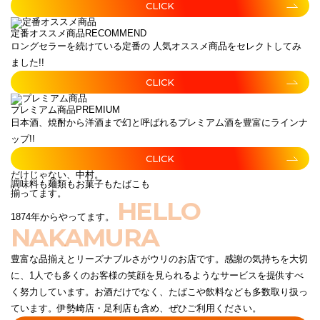
CLICK
定番オススメ商品
RECOMMEND
ロングセラーを続けている定番の 人気オススメ商品をセレクトしてみ
ました!!
CLICK
プレミアム商品
PREMIUM
日本酒、焼酎から洋酒まで幻と呼ばれるプレミアム酒を豊富にラインナ
ップ!!
CLICK
だけじゃない、中村。
調味料も麺類もお菓子もたばこも
揃ってます。
HELLO
1874年からやってます。
NAKAMURA
豊富な品揃えとリーズナブルさがウリのお店です。感謝の気持ちを大切
に、1人でも多くのお客様の笑顔を見られるようなサービスを提供すべ
く努力しています。お酒だけでなく、たばこや飲料なども多数取り扱っ
ています。伊勢崎店・足利店も含め、ぜひご利用ください。