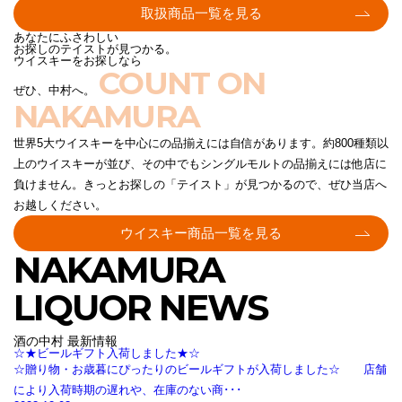
取扱商品一覧を見る
あなたにふさわしい
お探しのテイストが見つかる。
ウイスキーをお探しなら
COUNT ON
ぜひ、中村へ。
NAKAMURA
世界5大ウイスキーを中心にの品揃えには自信があります。約800種類以
上のウイスキーが並び、その中でもシングルモルトの品揃えには他店に
負けません。きっとお探しの「テイスト」が見つかるので、ぜひ当店へ
お越しください。
ウイスキー商品一覧を見る
NAKAMURA
LIQUOR NEWS
酒の中村 最新情報
☆★ビールギフト入荷しました★☆
☆贈り物・お歳暮にぴったりのビールギフトが入荷しました☆ 店舗
により入荷時期の遅れや、在庫のない商･･･