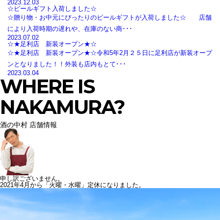
2023.12.03
☆ビールギフト入荷しました☆
☆贈り物・お中元にぴったりのビールギフトが入荷しました☆ 店舗
により入荷時期の遅れや、在庫のない商･･･
2023.07.02
☆★足利店 新装オープン★☆
☆★足利店 新装オープン★☆令和5年2月２５日に足利店が新装オープ
ンとなりました！！外装も店内もとて･･･
2023.03.04
WHERE IS
NAKAMURA?
酒の中村 店舗情報
申し訳ございません。
2021年4月から「火曜・水曜」定休になりました。