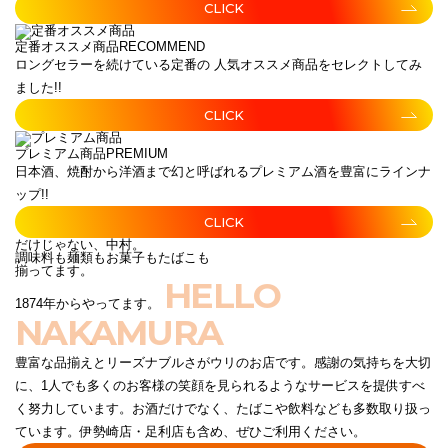
CLICK
定番オススメ商品
RECOMMEND
ロングセラーを続けている定番の 人気オススメ商品をセレクトしてみ
ました!!
CLICK
プレミアム商品
PREMIUM
日本酒、焼酎から洋酒まで幻と呼ばれるプレミアム酒を豊富にラインナ
ップ!!
CLICK
だけじゃない、中村。
調味料も麺類もお菓子もたばこも
揃ってます。
HELLO
1874年からやってます。
NAKAMURA
豊富な品揃えとリーズナブルさがウリのお店です。感謝の気持ちを大切
に、1人でも多くのお客様の笑顔を見られるようなサービスを提供すべ
く努力しています。お酒だけでなく、たばこや飲料なども多数取り扱っ
ています。伊勢崎店・足利店も含め、ぜひご利用ください。