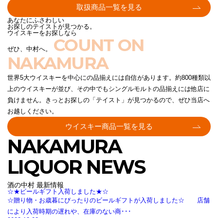
取扱商品一覧を見る
あなたにふさわしい
お探しのテイストが見つかる。
ウイスキーをお探しなら
COUNT ON
ぜひ、中村へ。
NAKAMURA
世界5大ウイスキーを中心にの品揃えには自信があります。約800種類以
上のウイスキーが並び、その中でもシングルモルトの品揃えには他店に
負けません。きっとお探しの「テイスト」が見つかるので、ぜひ当店へ
お越しください。
ウイスキー商品一覧を見る
NAKAMURA
LIQUOR NEWS
酒の中村 最新情報
☆★ビールギフト入荷しました★☆
☆贈り物・お歳暮にぴったりのビールギフトが入荷しました☆ 店舗
により入荷時期の遅れや、在庫のない商･･･