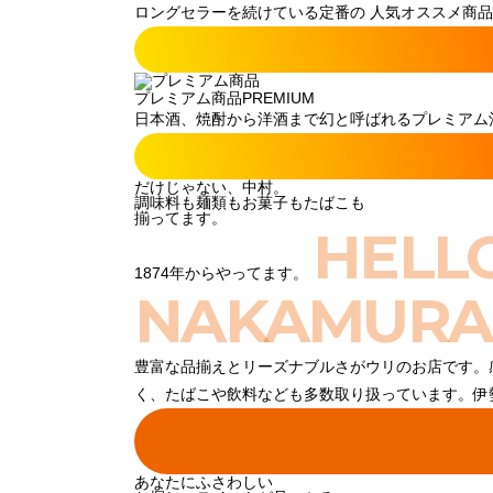
ロングセラーを続けている定番の 人気オススメ商品
プレミアム商品
PREMIUM
日本酒、焼酎から洋酒まで幻と呼ばれるプレミアム酒
だけじゃない、中村。
調味料も麺類もお菓子もたばこも
揃ってます。
HELL
1874年からやってます。
NAKAMURA
豊富な品揃えとリーズナブルさがウリのお店です。
く、たばこや飲料なども多数取り扱っています。伊
あなたにふさわしい