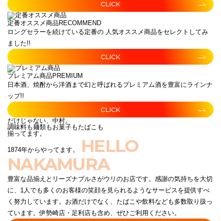
CLICK
定番オススメ商品
RECOMMEND
ロングセラーを続けている定番の 人気オススメ商品をセレクトしてみ
ました!!
CLICK
プレミアム商品
PREMIUM
日本酒、焼酎から洋酒まで幻と呼ばれるプレミアム酒を豊富にラインナ
ップ!!
CLICK
だけじゃない、中村。
調味料も麺類もお菓子もたばこも
揃ってます。
HELLO
1874年からやってます。
NAKAMURA
豊富な品揃えとリーズナブルさがウリのお店です。感謝の気持ちを大切
に、1人でも多くのお客様の笑顔を見られるようなサービスを提供すべ
く努力しています。お酒だけでなく、たばこや飲料なども多数取り扱っ
ています。伊勢崎店・足利店も含め、ぜひご利用ください。