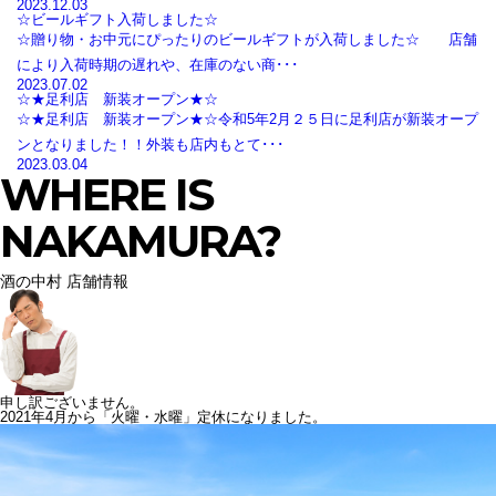
2023.12.03
☆ビールギフト入荷しました☆
☆贈り物・お中元にぴったりのビールギフトが入荷しました☆ 店舗
により入荷時期の遅れや、在庫のない商･･･
2023.07.02
☆★足利店 新装オープン★☆
☆★足利店 新装オープン★☆令和5年2月２５日に足利店が新装オープ
ンとなりました！！外装も店内もとて･･･
2023.03.04
WHERE IS
NAKAMURA?
酒の中村 店舗情報
申し訳ございません。
2021年4月から「火曜・水曜」定休になりました。