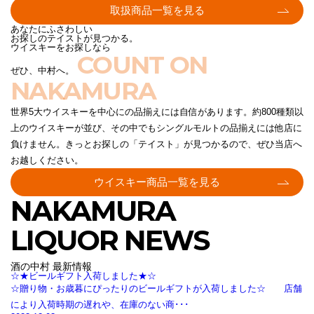
取扱商品一覧を見る
あなたにふさわしい
お探しのテイストが見つかる。
ウイスキーをお探しなら
COUNT ON
ぜひ、中村へ。
NAKAMURA
世界5大ウイスキーを中心にの品揃えには自信があります。約800種類以
上のウイスキーが並び、その中でもシングルモルトの品揃えには他店に
負けません。きっとお探しの「テイスト」が見つかるので、ぜひ当店へ
お越しください。
ウイスキー商品一覧を見る
NAKAMURA
LIQUOR NEWS
酒の中村 最新情報
☆★ビールギフト入荷しました★☆
☆贈り物・お歳暮にぴったりのビールギフトが入荷しました☆ 店舗
により入荷時期の遅れや、在庫のない商･･･