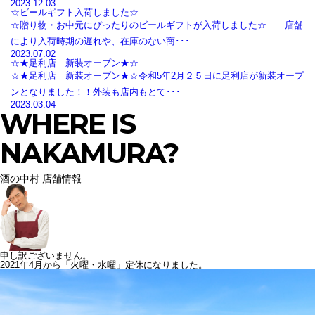
2023.12.03
☆ビールギフト入荷しました☆
☆贈り物・お中元にぴったりのビールギフトが入荷しました☆ 店舗
により入荷時期の遅れや、在庫のない商･･･
2023.07.02
☆★足利店 新装オープン★☆
☆★足利店 新装オープン★☆令和5年2月２５日に足利店が新装オープ
ンとなりました！！外装も店内もとて･･･
2023.03.04
WHERE IS
NAKAMURA?
酒の中村 店舗情報
申し訳ございません。
2021年4月から「火曜・水曜」定休になりました。