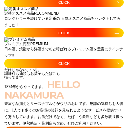
CLICK
定番オススメ商品
RECOMMEND
ロングセラーを続けている定番の 人気オススメ商品をセレクトしてみ
ました!!
CLICK
プレミアム商品
PREMIUM
日本酒、焼酎から洋酒まで幻と呼ばれるプレミアム酒を豊富にラインナ
ップ!!
CLICK
だけじゃない、中村。
調味料も麺類もお菓子もたばこも
揃ってます。
HELLO
1874年からやってます。
NAKAMURA
豊富な品揃えとリーズナブルさがウリのお店です。感謝の気持ちを大切
に、1人でも多くのお客様の笑顔を見られるようなサービスを提供すべ
く努力しています。お酒だけでなく、たばこや飲料なども多数取り扱っ
ています。伊勢崎店・足利店も含め、ぜひご利用ください。