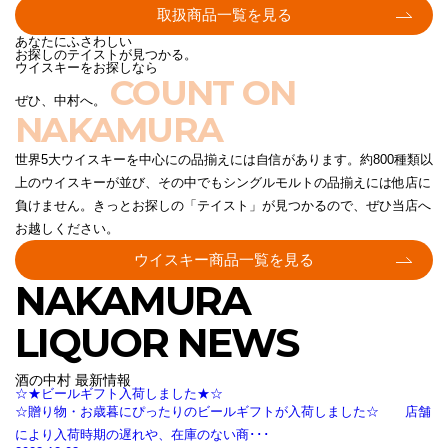
取扱商品一覧を見る
あなたにふさわしい
お探しのテイストが見つかる。
ウイスキーをお探しなら
COUNT ON
ぜひ、中村へ。
NAKAMURA
世界5大ウイスキーを中心にの品揃えには自信があります。約800種類以
上のウイスキーが並び、その中でもシングルモルトの品揃えには他店に
負けません。きっとお探しの「テイスト」が見つかるので、ぜひ当店へ
お越しください。
ウイスキー商品一覧を見る
NAKAMURA
LIQUOR NEWS
酒の中村 最新情報
☆★ビールギフト入荷しました★☆
☆贈り物・お歳暮にぴったりのビールギフトが入荷しました☆ 店舗
により入荷時期の遅れや、在庫のない商･･･