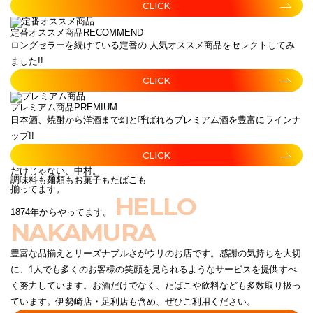
CLICK
定番オススメ商品
RECOMMEND
ロングセラーを続けている定番の 人気オススメ商品をセレクトしてみ
ました!!
CLICK
プレミアム商品
PREMIUM
日本酒、焼酎から洋酒まで幻と呼ばれるプレミアム酒を豊富にラインナ
ップ!!
CLICK
だけじゃない、中村。
調味料も麺類もお菓子もたばこも
揃ってます。
HELLO
1874年からやってます。
NAKAMURA
豊富な品揃えとリーズナブルさがウリのお店です。感謝の気持ちを大切
に、1人でも多くのお客様の笑顔を見られるようなサービスを提供すべ
く努力しています。お酒だけでなく、たばこや飲料なども多数取り扱っ
ています。伊勢崎店・足利店も含め、ぜひご利用ください。