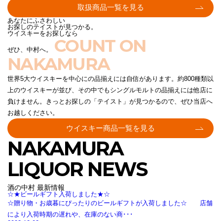
取扱商品一覧を見る
あなたにふさわしい
お探しのテイストが見つかる。
ウイスキーをお探しなら
COUNT ON
ぜひ、中村へ。
NAKAMURA
世界5大ウイスキーを中心にの品揃えには自信があります。約800種類以
上のウイスキーが並び、その中でもシングルモルトの品揃えには他店に
負けません。きっとお探しの「テイスト」が見つかるので、ぜひ当店へ
お越しください。
ウイスキー商品一覧を見る
NAKAMURA
LIQUOR NEWS
酒の中村 最新情報
☆★ビールギフト入荷しました★☆
☆贈り物・お歳暮にぴったりのビールギフトが入荷しました☆ 店舗
により入荷時期の遅れや、在庫のない商･･･