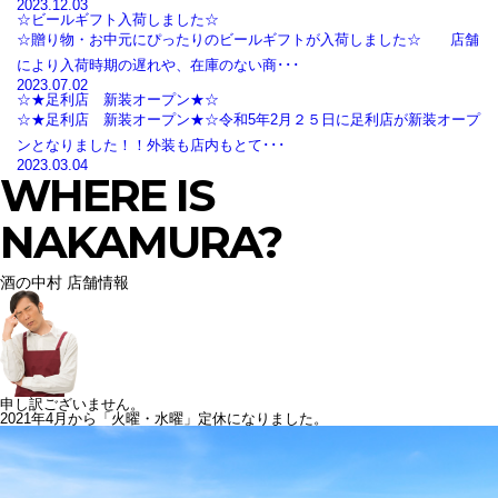
2023.12.03
☆ビールギフト入荷しました☆
☆贈り物・お中元にぴったりのビールギフトが入荷しました☆ 店舗
により入荷時期の遅れや、在庫のない商･･･
2023.07.02
☆★足利店 新装オープン★☆
☆★足利店 新装オープン★☆令和5年2月２５日に足利店が新装オープ
ンとなりました！！外装も店内もとて･･･
2023.03.04
WHERE IS
NAKAMURA?
酒の中村 店舗情報
申し訳ございません。
2021年4月から「火曜・水曜」定休になりました。