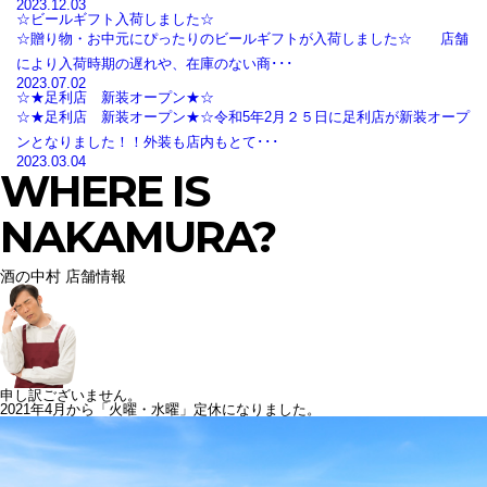
2023.12.03
☆ビールギフト入荷しました☆
☆贈り物・お中元にぴったりのビールギフトが入荷しました☆ 店舗
により入荷時期の遅れや、在庫のない商･･･
2023.07.02
☆★足利店 新装オープン★☆
☆★足利店 新装オープン★☆令和5年2月２５日に足利店が新装オープ
ンとなりました！！外装も店内もとて･･･
2023.03.04
WHERE IS
NAKAMURA?
酒の中村 店舗情報
申し訳ございません。
2021年4月から「火曜・水曜」定休になりました。