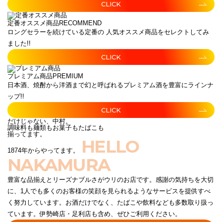
CLICK
定番オススメ商品
RECOMMEND
ロングセラーを続けている定番の 人気オススメ商品をセレクトしてみ
ました!!
CLICK
プレミアム商品
PREMIUM
日本酒、焼酎から洋酒まで幻と呼ばれるプレミアム酒を豊富にラインナ
ップ!!
CLICK
だけじゃない、中村。
調味料も麺類もお菓子もたばこも
揃ってます。
HELLO
1874年からやってます。
NAKAMURA
豊富な品揃えとリーズナブルさがウリのお店です。感謝の気持ちを大切
に、1人でも多くのお客様の笑顔を見られるようなサービスを提供すべ
く努力しています。お酒だけでなく、たばこや飲料なども多数取り扱っ
ています。伊勢崎店・足利店も含め、ぜひご利用ください。