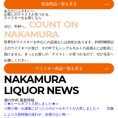
取扱商品一覧を見る
あなたにふさわしい
お探しのテイストが見つかる。
ウイスキーをお探しなら
COUNT ON
ぜひ、中村へ。
NAKAMURA
世界5大ウイスキーを中心にの品揃えには自信があります。約800種類以
上のウイスキーが並び、その中でもシングルモルトの品揃えには他店に
負けません。きっとお探しの「テイスト」が見つかるので、ぜひ当店へ
お越しください。
ウイスキー商品一覧を見る
NAKAMURA
LIQUOR NEWS
酒の中村 最新情報
☆★ビールギフト入荷しました★☆
☆贈り物・お歳暮にぴったりのビールギフトが入荷しました☆ 店舗
により入荷時期の遅れや、在庫のない商･･･