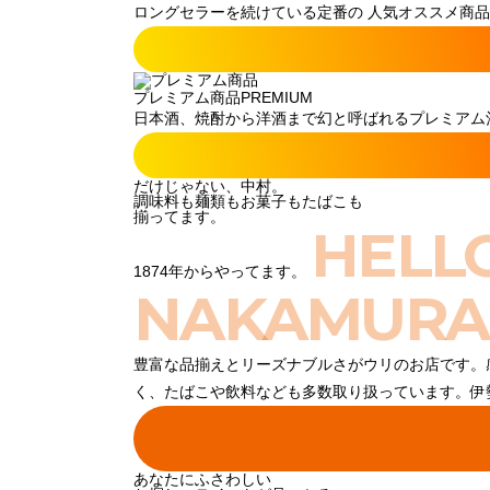
ロングセラーを続けている定番の 人気オススメ商品
プレミアム商品
PREMIUM
日本酒、焼酎から洋酒まで幻と呼ばれるプレミアム酒
だけじゃない、中村。
調味料も麺類もお菓子もたばこも
揃ってます。
HELL
1874年からやってます。
NAKAMURA
豊富な品揃えとリーズナブルさがウリのお店です。
く、たばこや飲料なども多数取り扱っています。伊
あなたにふさわしい