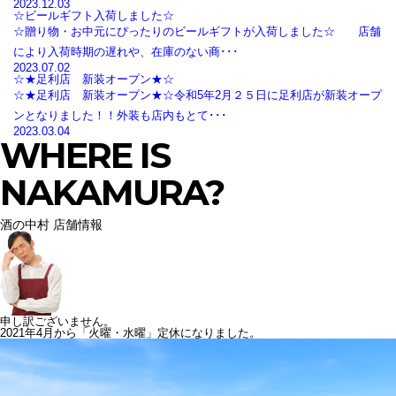
2023.12.03
☆ビールギフト入荷しました☆
☆贈り物・お中元にぴったりのビールギフトが入荷しました☆ 店舗
により入荷時期の遅れや、在庫のない商･･･
2023.07.02
☆★足利店 新装オープン★☆
☆★足利店 新装オープン★☆令和5年2月２５日に足利店が新装オープ
ンとなりました！！外装も店内もとて･･･
2023.03.04
WHERE IS
NAKAMURA?
酒の中村 店舗情報
申し訳ございません。
2021年4月から「火曜・水曜」定休になりました。