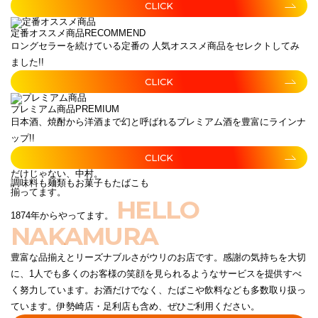
CLICK
定番オススメ商品
RECOMMEND
ロングセラーを続けている定番の 人気オススメ商品をセレクトしてみ
ました!!
CLICK
プレミアム商品
PREMIUM
日本酒、焼酎から洋酒まで幻と呼ばれるプレミアム酒を豊富にラインナ
ップ!!
CLICK
だけじゃない、中村。
調味料も麺類もお菓子もたばこも
揃ってます。
HELLO
1874年からやってます。
NAKAMURA
豊富な品揃えとリーズナブルさがウリのお店です。感謝の気持ちを大切
に、1人でも多くのお客様の笑顔を見られるようなサービスを提供すべ
く努力しています。お酒だけでなく、たばこや飲料なども多数取り扱っ
ています。伊勢崎店・足利店も含め、ぜひご利用ください。