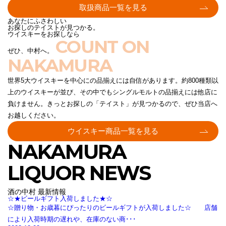
取扱商品一覧を見る
あなたにふさわしい
お探しのテイストが見つかる。
ウイスキーをお探しなら
COUNT ON
ぜひ、中村へ。
NAKAMURA
世界5大ウイスキーを中心にの品揃えには自信があります。約800種類以
上のウイスキーが並び、その中でもシングルモルトの品揃えには他店に
負けません。きっとお探しの「テイスト」が見つかるので、ぜひ当店へ
お越しください。
ウイスキー商品一覧を見る
NAKAMURA
LIQUOR NEWS
酒の中村 最新情報
☆★ビールギフト入荷しました★☆
☆贈り物・お歳暮にぴったりのビールギフトが入荷しました☆ 店舗
により入荷時期の遅れや、在庫のない商･･･