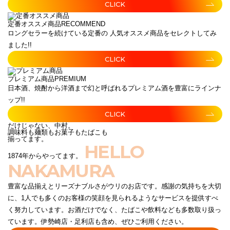
CLICK
定番オススメ商品
RECOMMEND
ロングセラーを続けている定番の 人気オススメ商品をセレクトしてみ
ました!!
CLICK
プレミアム商品
PREMIUM
日本酒、焼酎から洋酒まで幻と呼ばれるプレミアム酒を豊富にラインナ
ップ!!
CLICK
だけじゃない、中村。
調味料も麺類もお菓子もたばこも
揃ってます。
HELLO
1874年からやってます。
NAKAMURA
豊富な品揃えとリーズナブルさがウリのお店です。感謝の気持ちを大切
に、1人でも多くのお客様の笑顔を見られるようなサービスを提供すべ
く努力しています。お酒だけでなく、たばこや飲料なども多数取り扱っ
ています。伊勢崎店・足利店も含め、ぜひご利用ください。