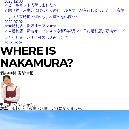
2023.12.03
☆ビールギフト入荷しました☆
☆贈り物・お中元にぴったりのビールギフトが入荷しました☆ 店舗
により入荷時期の遅れや、在庫のない商･･･
2023.07.02
☆★足利店 新装オープン★☆
☆★足利店 新装オープン★☆令和5年2月２５日に足利店が新装オープ
ンとなりました！！外装も店内もとて･･･
2023.03.04
WHERE IS
NAKAMURA?
酒の中村 店舗情報
申し訳ございません。
2021年4月から「火曜・水曜」定休になりました。