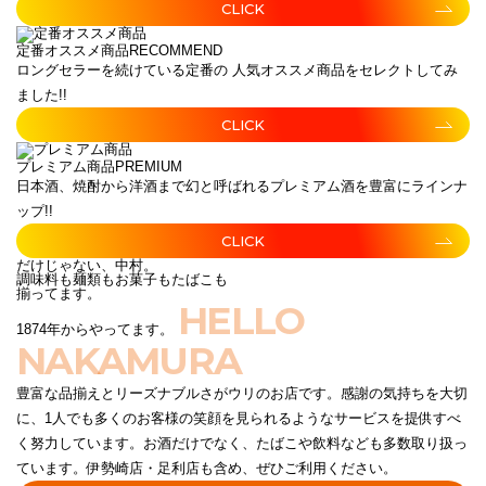
CLICK
定番オススメ商品
RECOMMEND
ロングセラーを続けている定番の 人気オススメ商品をセレクトしてみ
ました!!
CLICK
プレミアム商品
PREMIUM
日本酒、焼酎から洋酒まで幻と呼ばれるプレミアム酒を豊富にラインナ
ップ!!
CLICK
だけじゃない、中村。
調味料も麺類もお菓子もたばこも
揃ってます。
HELLO
1874年からやってます。
NAKAMURA
豊富な品揃えとリーズナブルさがウリのお店です。感謝の気持ちを大切
に、1人でも多くのお客様の笑顔を見られるようなサービスを提供すべ
く努力しています。お酒だけでなく、たばこや飲料なども多数取り扱っ
ています。伊勢崎店・足利店も含め、ぜひご利用ください。