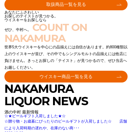
取扱商品一覧を見る
あなたにふさわしい
お探しのテイストが見つかる。
ウイスキーをお探しなら
COUNT ON
ぜひ、中村へ。
NAKAMURA
世界5大ウイスキーを中心にの品揃えには自信があります。約800種類以
上のウイスキーが並び、その中でもシングルモルトの品揃えには他店に
負けません。きっとお探しの「テイスト」が見つかるので、ぜひ当店へ
お越しください。
ウイスキー商品一覧を見る
NAKAMURA
LIQUOR NEWS
酒の中村 最新情報
☆★ビールギフト入荷しました★☆
☆贈り物・お歳暮にぴったりのビールギフトが入荷しました☆ 店舗
により入荷時期の遅れや、在庫のない商･･･