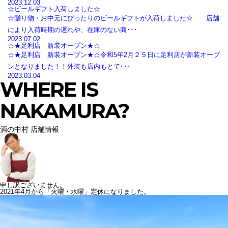
2023.12.03
☆ビールギフト入荷しました☆
☆贈り物・お中元にぴったりのビールギフトが入荷しました☆ 店舗
により入荷時期の遅れや、在庫のない商･･･
2023.07.02
☆★足利店 新装オープン★☆
☆★足利店 新装オープン★☆令和5年2月２５日に足利店が新装オープ
ンとなりました！！外装も店内もとて･･･
2023.03.04
WHERE IS
NAKAMURA?
酒の中村 店舗情報
申し訳ございません。
2021年4月から「火曜・水曜」定休になりました。