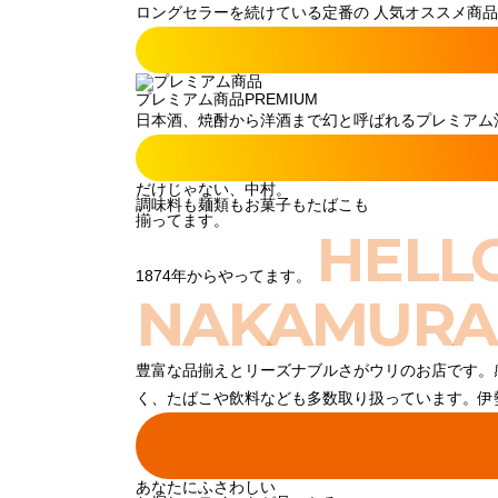
ロングセラーを続けている定番の 人気オススメ商品
プレミアム商品
PREMIUM
日本酒、焼酎から洋酒まで幻と呼ばれるプレミアム酒
だけじゃない、中村。
調味料も麺類もお菓子もたばこも
揃ってます。
HELL
1874年からやってます。
NAKAMURA
豊富な品揃えとリーズナブルさがウリのお店です。
く、たばこや飲料なども多数取り扱っています。伊
あなたにふさわしい