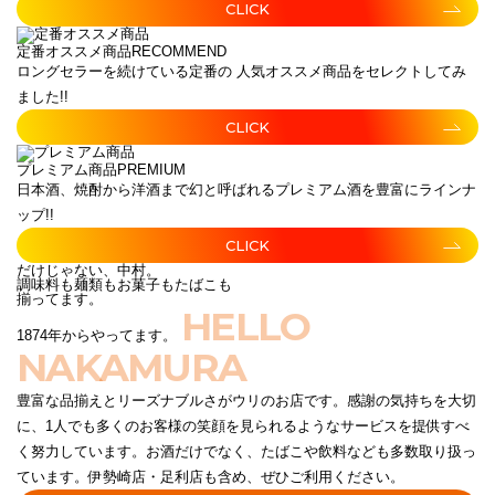
CLICK
定番オススメ商品
RECOMMEND
ロングセラーを続けている定番の 人気オススメ商品をセレクトしてみ
ました!!
CLICK
プレミアム商品
PREMIUM
日本酒、焼酎から洋酒まで幻と呼ばれるプレミアム酒を豊富にラインナ
ップ!!
CLICK
だけじゃない、中村。
調味料も麺類もお菓子もたばこも
揃ってます。
HELLO
1874年からやってます。
NAKAMURA
豊富な品揃えとリーズナブルさがウリのお店です。感謝の気持ちを大切
に、1人でも多くのお客様の笑顔を見られるようなサービスを提供すべ
く努力しています。お酒だけでなく、たばこや飲料なども多数取り扱っ
ています。伊勢崎店・足利店も含め、ぜひご利用ください。