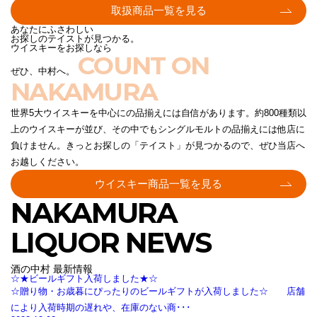
取扱商品一覧を見る
あなたにふさわしい
お探しのテイストが見つかる。
ウイスキーをお探しなら
COUNT ON
ぜひ、中村へ。
NAKAMURA
世界5大ウイスキーを中心にの品揃えには自信があります。約800種類以
上のウイスキーが並び、その中でもシングルモルトの品揃えには他店に
負けません。きっとお探しの「テイスト」が見つかるので、ぜひ当店へ
お越しください。
ウイスキー商品一覧を見る
NAKAMURA
LIQUOR NEWS
酒の中村 最新情報
☆★ビールギフト入荷しました★☆
☆贈り物・お歳暮にぴったりのビールギフトが入荷しました☆ 店舗
により入荷時期の遅れや、在庫のない商･･･