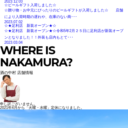
2023.12.03
☆ビールギフト入荷しました☆
☆贈り物・お中元にぴったりのビールギフトが入荷しました☆ 店舗
により入荷時期の遅れや、在庫のない商･･･
2023.07.02
☆★足利店 新装オープン★☆
☆★足利店 新装オープン★☆令和5年2月２５日に足利店が新装オープ
ンとなりました！！外装も店内もとて･･･
2023.03.04
WHERE IS
NAKAMURA?
酒の中村 店舗情報
申し訳ございません。
2021年4月から「火曜・水曜」定休になりました。